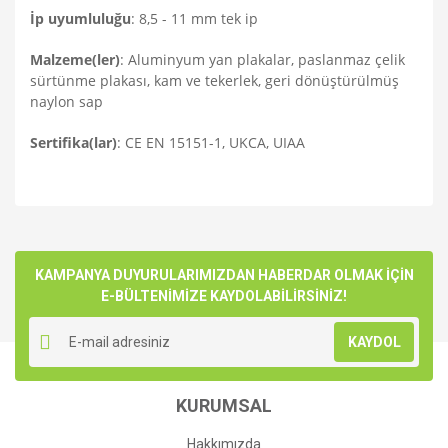
İp uyumluluğu
: 8,5 - 11 mm tek ip
Malzeme(ler)
: Aluminyum yan plakalar, paslanmaz çelik
sürtünme plakası, kam ve tekerlek, geri dönüştürülmüş
naylon sap
Sertifika(lar)
: CE EN 15151-1, UKCA, UIAA
Bu ürünün fiyat bilgisi, resim, ürün açıklamalarında ve diğer
konularda yetersiz gördüğünüz noktaları öneri formunu
Bu ürüne ilk yorumu siz yapın!
kullanarak tarafımıza iletebilirsiniz.
Görüş ve önerileriniz için teşekkür ederiz.
KAMPANYA DUYURULARIMIZDAN HABERDAR OLMAK İÇİN
E-BÜLTENİMİZE KAYDOLABİLİRSİNİZ!
Yorum Yaz
Ürün resmi kalitesiz, bozuk veya görüntülenemiyor.
KAYDOL
Ürün açıklamasında eksik bilgiler bulunuyor.
Ürün bilgilerinde hatalar bulunuyor.
KURUMSAL
Ürün fiyatı diğer sitelerden daha pahalı.
Bu ürüne benzer farklı alternatifler olmalı.
Hakkımızda