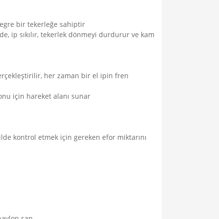
egre bir tekerleğe sahiptir
e, ip sıkılır, tekerlek dönmeyi durdurur ve kam
çekleştirilir, her zaman bir el ipin fren
yonu için hareket alanı sunar
lde kontrol etmek için gereken efor miktarını
naylon sap