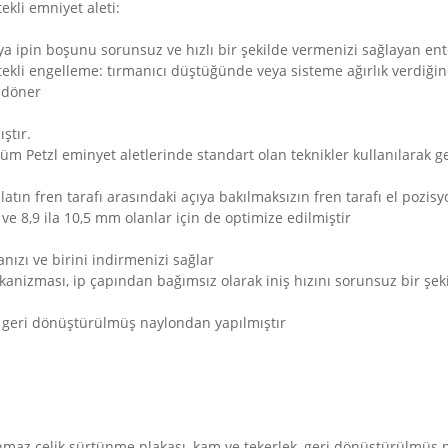
ekli emniyet aleti:
ıya ipin boşunu sorunsuz ve hızlı bir şekilde vermenizi sağlayan ent
kli engelleme: tırmanıcı düştüğünde veya sisteme ağırlık verdiğind
 döner
ştır.
m Petzl eminyet aletlerinde standart olan teknikler kullanılarak ger
alatın fren tarafı arasındaki açıya bakılmaksızın fren tarafı el pozis
ve 8,9 ila 10,5 mm olanlar için de optimize edilmiştir
anızı ve birini indirmenizi sağlar
anizması, ip çapından bağımsız olarak iniş hızını sorunsuz bir şeki
er geri dönüştürülmüş naylondan yapılmıştır
nmaz çelik sürtünme plakası, kam ve tekerlek, geri dönüştürülmüş 