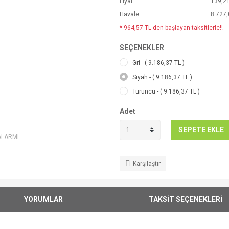
Fiyat
139,2
Havale
8.727,
* 964,57 TL den başlayan taksitlerle!!
SEÇENEKLER
Gri - ( 9.186,37 TL )
Siyah - ( 9.186,37 TL )
Turuncu - ( 9.186,37 TL )
Adet
SEPETE EKLE
ALARMI
Karşılaştır
YORUMLAR
TAKSİT SEÇENEKLERİ