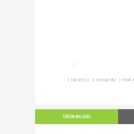
TAVSİYE ET
YORUM YAZ
FİYAT 
ÜRÜN BİLGİSİ