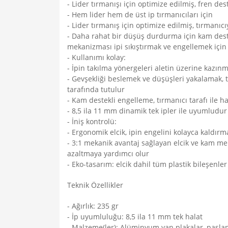
- Lider tırmanışı için optimize edilmiş, fren dest
- Hem lider hem de üst ip tırmanıcıları için
- Lider tırmanış için optimize edilmiş, tırmanıc
- Daha rahat bir düşüş durdurma için kam deste
mekanizması ipi sıkıştırmak ve engellemek için
- Kullanımı kolay:
- İpin takılma yönergeleri aletin üzerine kazınmı
- Gevşekliği beslemek ve düşüşleri yakalamak, tü
tarafında tutulur
- Kam destekli engelleme, tırmanıcı tarafı ile h
- 8,5 ila 11 mm dinamik tek ipler ile uyumludur 
- İniş kontrolü:
- Ergonomik elcik, ipin engelini kolayca kaldırm
- 3:1 mekanik avantaj sağlayan elcik ve kam mek
azaltmaya yardımcı olur
- Eko-tasarım: elcik dahil tüm plastik bileşenl
Teknik Özellikler
- Ağırlık: 235 gr
- İp uyumluluğu: 8,5 ila 11 mm tek halat
- Malzeme(ler): Alüminyum yan plakalar, pasla