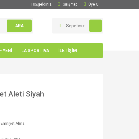
Hoşgeldiniz
Giriş Yap
Üye Ol
ARA
Sepetiniz
 YENİ
LA SPORTIVA
İLETİŞİM
 Aleti Siyah
e Emniyet Alma