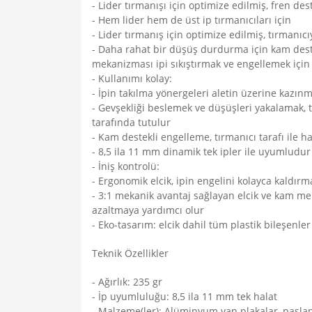
- Lider tırmanışı için optimize edilmiş, fren dest
- Hem lider hem de üst ip tırmanıcıları için
- Lider tırmanış için optimize edilmiş, tırmanıc
- Daha rahat bir düşüş durdurma için kam deste
mekanizması ipi sıkıştırmak ve engellemek için
- Kullanımı kolay:
- İpin takılma yönergeleri aletin üzerine kazınmı
- Gevşekliği beslemek ve düşüşleri yakalamak, tü
tarafında tutulur
- Kam destekli engelleme, tırmanıcı tarafı ile h
- 8,5 ila 11 mm dinamik tek ipler ile uyumludur 
- İniş kontrolü:
- Ergonomik elcik, ipin engelini kolayca kaldırm
- 3:1 mekanik avantaj sağlayan elcik ve kam mek
azaltmaya yardımcı olur
- Eko-tasarım: elcik dahil tüm plastik bileşenl
Teknik Özellikler
- Ağırlık: 235 gr
- İp uyumluluğu: 8,5 ila 11 mm tek halat
- Malzeme(ler): Alüminyum yan plakalar, pasla