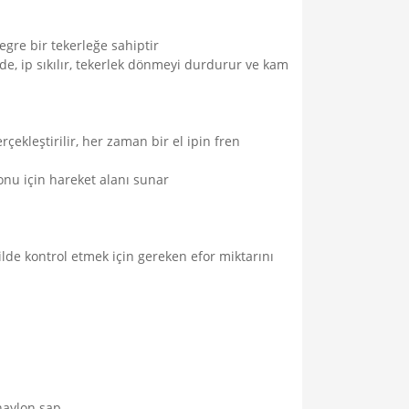
egre bir tekerleğe sahiptir
e, ip sıkılır, tekerlek dönmeyi durdurur ve kam
çekleştirilir, her zaman bir el ipin fren
yonu için hareket alanı sunar
lde kontrol etmek için gereken efor miktarını
naylon sap