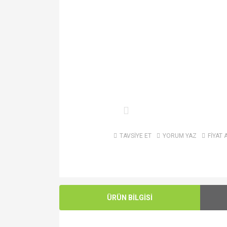
TAVSİYE ET
YORUM YAZ
FİYAT 
ÜRÜN BİLGİSİ