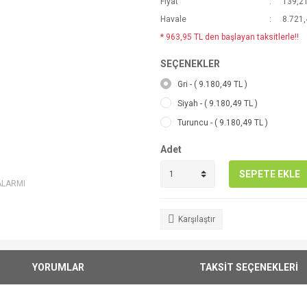
Fiyat
139,2
Havale
8.721,
* 963,95 TL den başlayan taksitlerle!!
SEÇENEKLER
Gri - ( 9.180,49 TL )
Siyah - ( 9.180,49 TL )
Turuncu - ( 9.180,49 TL )
Adet
SEPETE EKLE
ALARMI
Karşılaştır
YORUMLAR
TAKSİT SEÇENEKLERİ