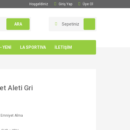
Hoşgeldiniz
Giriş Yap
Üye Ol
ARA
Sepetiniz
 YENİ
LA SPORTIVA
İLETİŞİM
 Aleti Gri
e Emniyet Alma