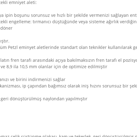
ekli emniyet aleti:
ıya ipin boşunu sorunsuz ve hızlı bir şekilde vermenizi sağlayan ent
kli engelleme: tırmanıcı düştüğünde veya sisteme ağırlık verdiğind
 döner
ştır.
m Petzl eminyet aletlerinde standart olan teknikler kullanılarak ger
alatın fren tarafı arasındaki açıya bakılmaksızın fren tarafı el pozis
ve 8,9 ila 10,5 mm olanlar için de optimize edilmiştir
anızı ve birini indirmenizi sağlar
anizması, ip çapından bağımsız olarak iniş hızını sorunsuz bir şeki
er geri dönüştürülmüş naylondan yapılmıştır
nmaz çelik sürtünme plakası, kam ve tekerlek, geri dönüştürülmüş 