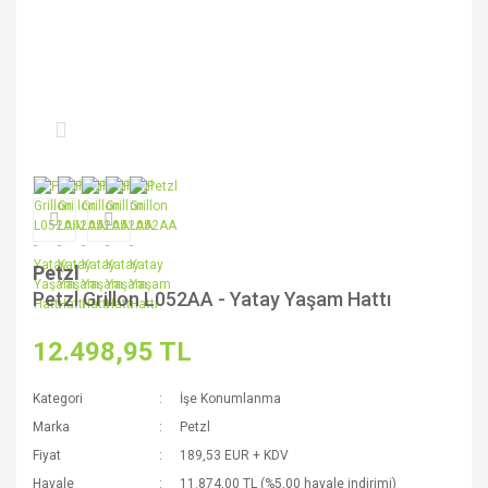
Petzl
Petzl Grillon L052AA - Yatay Yaşam Hattı
12.498,95 TL
Kategori
İşe Konumlanma
Marka
Petzl
Fiyat
189,53 EUR + KDV
Havale
11.874,00 TL (%5,00 havale indirimi)