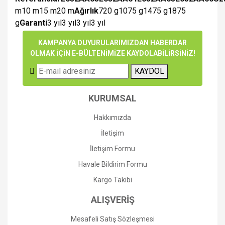
m10 m15 m20 m
Ağırlık
720 g1075 g1475 g1875
g
Garanti
3 yıl3 yıl3 yıl3 yıl
Bu ürünün fiyat bilgisi, resim, ürün açıklamalarında ve diğer
KAMPANYA DUYURULARIMIZDAN HABERDAR
konularda yetersiz gördüğünüz noktaları öneri formunu
OLMAK İÇİN E-BÜLTENİMİZE KAYDOLABİLİRSİNİZ!
Bu ürüne ilk yorumu siz yapın!
kullanarak tarafımıza iletebilirsiniz.
KAYDOL
Görüş ve önerileriniz için teşekkür ederiz.
Yorum Yaz
Ürün resmi kalitesiz, bozuk veya görüntülenemiyor.
KURUMSAL
Ürün açıklamasında eksik bilgiler bulunuyor.
Hakkımızda
Ürün bilgilerinde hatalar bulunuyor.
İletişim
Ürün fiyatı diğer sitelerden daha pahalı.
İletişim Formu
Bu ürüne benzer farklı alternatifler olmalı.
Havale Bildirim Formu
Kargo Takibi
ALIŞVERİŞ
Mesafeli Satış Sözleşmesi
Gönder