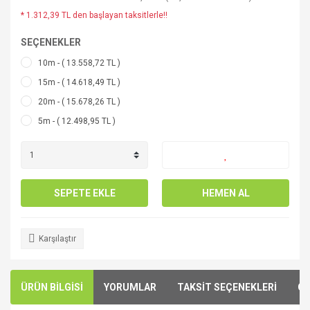
* 1.312,39 TL den başlayan taksitlerle!!
SEÇENEKLER
10m - ( 13.558,72 TL )
15m - ( 14.618,49 TL )
20m - ( 15.678,26 TL )
5m - ( 12.498,95 TL )
SEPETE EKLE
HEMEN AL
Karşılaştır
ÜRÜN BİLGİSİ
YORUMLAR
TAKSİT SEÇENEKLERİ
ÖN