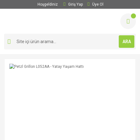
Hoşgeldiniz
Giriş Yap
Üye Ol
ARA