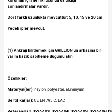
korumak için her iki ucunda da dikişli
sonlandırmalar vardır.
Dört farklı uzunlukta mevcuttur: 5, 10, 15 ve 20 cm
Yedek ipler mevcut.
(1) Ankrajı kilitlemek için GRILLION’un arkasına bir
yarım kazık sabitleme düğümü atın.
Özellikler:
Materyal(ler):
naylon, polyester, alüminyum
Sertifika(lar):
CE EN 795 C, EAC
Referanslar
L052AA03
L052AA04
L052AA05
L052AA06
Uz