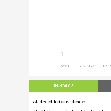
TAVSİYE ET
YORUM YAZ
FİYAT 
ÜRÜN BİLGİSİ
Yüksek verimli, hafif çift Pursik makara