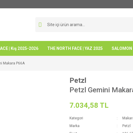
CE | Kış 2025-2026
THE NORTH FACE | YAZ 2025
SALOMON -
ni Makara P66A
Petzl
Petzl Gemini Maka
7.034,58 TL
Kategori
Makar
Marka
Petzl