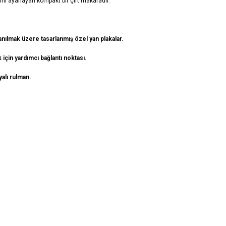
ni ayarlayan kompakt bir çift makaradır.
ılmak üzere tasarlanmış özel yan plakalar.
 için yardımcı bağlantı noktası.
alı rulman.