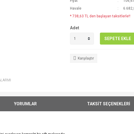
Fiyat
106,6
Havale
6.682,
* 738,63 TL den başlayan taksitlerle!!
Adet
SEPETE EKLE
Karşılaştır
ALARMI
YORUMLAR
TAKSİT SEÇENEKLERİ