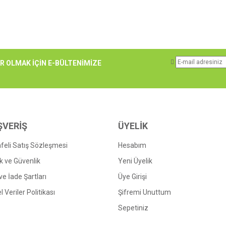
e diğer konularda yetersiz gördüğünüz noktaları öneri formunu kullanarak tarafımı
 OLMAK İÇİN E-BÜLTENİMİZE
Bu ürüne ilk yorumu siz yapın!
r.
Yorum Yaz
ŞVERİŞ
ÜYELİK
eli Satış Sözleşmesi
Hesabım
lik ve Güvenlik
Yeni Üyelik
 ve İade Şartları
Üye Girişi
l Veriler Politikası
Şifremi Unuttum
Sepetiniz
Gönder