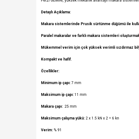
Petzl GEMINI, yüksek mekanik avantajlı makara sistemleri
Detaylı Açıklama:
Makara sistemlerinde Prusik sürtünme düğümü ile kullan
Paralel makaralar ve farklı makara sistemleri oluşturmak
Mükemmel verim için çok yüksek verimli sızdırmaz bily
Kompakt ve hafif.
Özellikler:
Minimum ip çapı:
7 mm
Maksimum ip çapı:
11 mm
Makara çapı:
25 mm
Maksimum çalışma yükü:
2 x 1.5 kN x 2 = 6 kn
Verim:
% 91