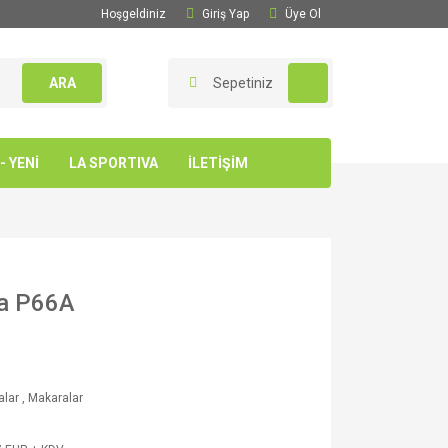
Hoşgeldiniz
Giriş Yap
Üye Ol
ARA
Sepetiniz
 YENİ
LA SPORTIVA
İLETİŞİM
ra P66A
alar
,
Makaralar