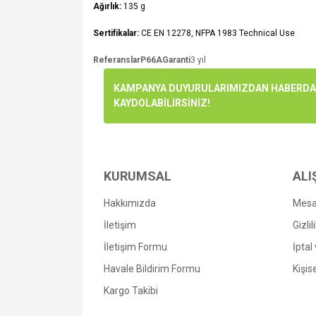
Ağırlık:
135 g
Sertifikalar:
CE EN 12278, NFPA 1983 Technical Use
Referanslar
P66A
Garanti
3 yıl
Bu ürünün fiyat bilgisi, resim, ürün açıklamalarında v
KAMPANYA DUYURULARIMIZDAN HABERDAR
Görüş ve önerileriniz için teşekkür ederiz.
KAYDOLABİLİRSİNİZ!
Ürün resmi kalitesiz, bozuk veya görüntülenemiyo
Ürün açıklamasında eksik bilgiler bulunuyor.
KURUMSAL
Ürün bilgilerinde hatalar bulunuyor.
ALI
Ürün fiyatı diğer sitelerden daha pahalı.
Hakkımızda
Mesaf
Bu ürüne benzer farklı alternatifler olmalı.
İletişim
Gizli
İletişim Formu
İptal
Havale Bildirim Formu
Kişise
Kargo Takibi