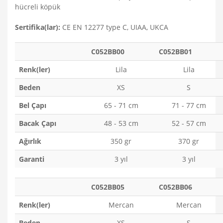
hücreli köpük
Sertifika(lar):
CE EN 12277 type C, UIAA, UKCA
C052BB00
C052BB01
Renk(ler)
Lila
Lila
Beden
XS
S
Bel Çapı
65 - 71 cm
71 - 77 cm
Bacak Çapı
48 - 53 cm
52 - 57 cm
Ağırlık
350 gr
370 gr
Garanti
3 yıl
3 yıl
C052BB05
C052BB06
Renk(ler)
Mercan
Mercan
Beden
XS
S