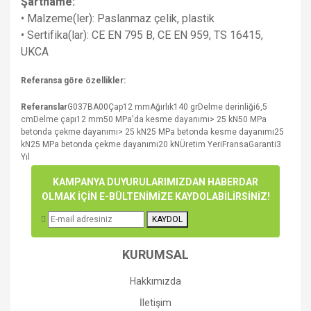
Şartname:
• Malzeme(ler): Paslanmaz çelik, plastik
• Sertifika(lar): CE EN 795 B, CE EN 959, TS 16415,
UKCA
Referansa göre özellikler:
Referanslar
G037BA00Çap12 mmAğırlık140 grDelme derinliği6,5
cmDelme çapı12 mm50 MPa'da kesme dayanımı> 25 kN50 MPa
betonda çekme dayanımı> 25 kN25 MPa betonda kesme dayanımı25
kN25 MPa betonda çekme dayanımı20 kNÜretim YeriFransaGaranti3
Yıl
Bu ürünün fiyat bilgisi, resim, ürün açıklamalarında ve diğer
KAMPANYA DUYURULARIMIZDAN HABERDAR
konularda yetersiz gördüğünüz noktaları öneri formunu
OLMAK İÇİN E-BÜLTENİMİZE KAYDOLABİLİRSİNİZ!
Bu ürüne ilk yorumu siz yapın!
kullanarak tarafımıza iletebilirsiniz.
KAYDOL
Görüş ve önerileriniz için teşekkür ederiz.
Yorum Yaz
KURUMSAL
Ürün resmi kalitesiz, bozuk veya görüntülenemiyor.
Ürün açıklamasında eksik bilgiler bulunuyor.
Hakkımızda
Ürün bilgilerinde hatalar bulunuyor.
İletişim