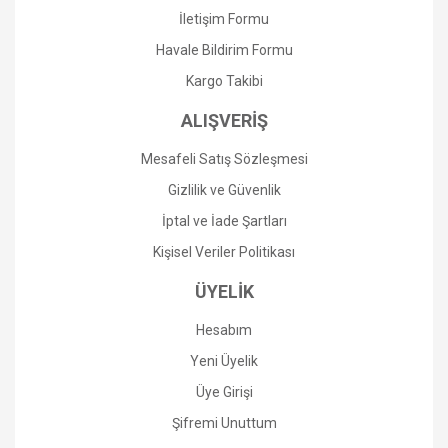
Ürün fiyatı diğer sitelerden daha pahalı.
İletişim Formu
Bu ürüne benzer farklı alternatifler olmalı.
Havale Bildirim Formu
Kargo Takibi
ALIŞVERİŞ
Mesafeli Satış Sözleşmesi
Gönder
Gizlilik ve Güvenlik
İptal ve İade Şartları
Kişisel Veriler Politikası
ÜYELİK
Hesabım
Yeni Üyelik
Üye Girişi
Şifremi Unuttum