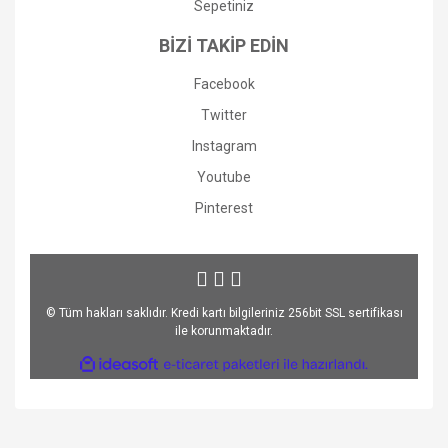
Sepetiniz
BİZİ TAKİP EDİN
Facebook
Twitter
Instagram
Youtube
Pinterest
© Tüm hakları saklıdır. Kredi kartı bilgileriniz 256bit SSL sertifikası
ile korunmaktadır.
ile
ideasoft
e-
hazırlandı.
ticaret
paketleri