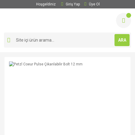
Hoşgeldiniz
Giriş Yap
Üye Ol
ARA