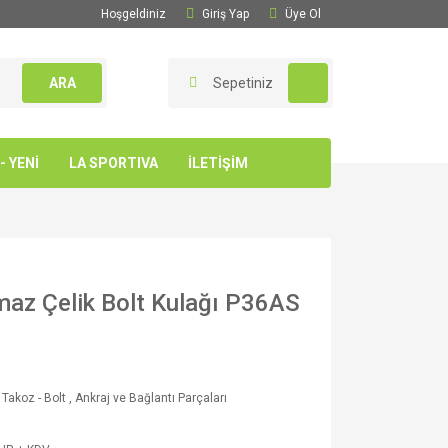
Hoşgeldiniz
Giriş Yap
Üye Ol
ARA
Sepetiniz
 YENİ
LA SPORTIVA
İLETİŞİM
maz Çelik Bolt Kulağı P36AS
 Takoz - Bolt
,
Ankraj ve Bağlantı Parçaları