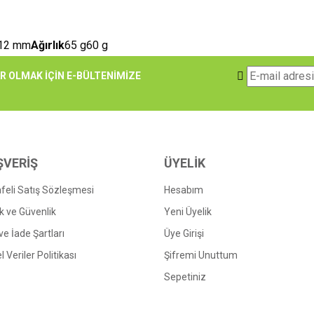
12 mm
Ağırlık
65 g60 g
e diğer konularda yetersiz gördüğünüz noktaları öneri formunu kullanarak tarafımı
 OLMAK İÇİN E-BÜLTENİMİZE
Bu ürüne ilk yorumu siz yapın!
r.
Yorum Yaz
ŞVERİŞ
ÜYELİK
eli Satış Sözleşmesi
Hesabım
lik ve Güvenlik
Yeni Üyelik
 ve İade Şartları
Üye Girişi
l Veriler Politikası
Şifremi Unuttum
Sepetiniz
Gönder