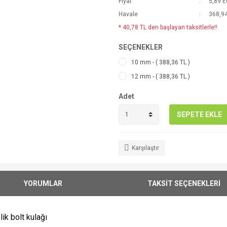
Fiyat
5,89 
Havale
368,94
* 40,78 TL den başlayan taksitlerle!!
SEÇENEKLER
10 mm - ( 388,36 TL )
12 mm - ( 388,36 TL )
Adet
SEPETE EKLE
Karşılaştır
YORUMLAR
TAKSİT SEÇENEKLERİ
lik bolt kulağı