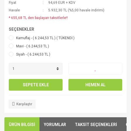
Fiyat
94,69 EUR + KDV
Havale
5.932,30 TL (%5,00 havale indirimi)
* 655,68 TL den başlayan taksitlerle!!
SEÇENEKLER
Kamuflaj - ( 6.244,53 TL ) ( TÜKENDİ )
Mavi - ( 6.244,53 TL )
Siyah - ( 6.244,53 TL )
SEPETE EKLE
HEMEN AL
Karşılaştır
ÜRÜN BİLGİSİ
YORUMLAR
TAKSİT SEÇENEKLERİ
ÖN