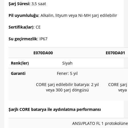
Şarj Süresi:
3,5 saat
Pil uyumluluğu
: Alkalin, lityum veya Ni-MH şarj edilebilir
Sertifika(lar)
: CE
Su geçirmezlik
: IP67
E070DA00
E070DA01
Renk(ler)
Siyah
Garanti
Fener: 5 yıl
CORE şarj edilebilir batarya: 2 yıl
CORE şarj 
veya 300 şarj döngüsü
veya
Şarjlı CORE batarya ile aydınlatma performansı
ANSI/PLATO FL 1 protokolüne