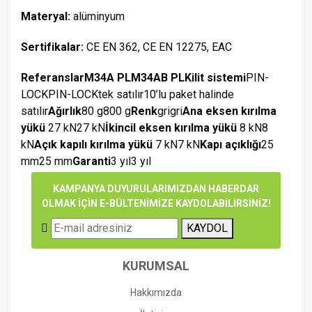
Materyal:
alüminyum
Sertifikalar:
CE EN 362, CE EN 12275, EAC
Referanslar
M34A PL
M34AB PL
Kilit sistemi
PIN-
LOCKPIN-LOCKtek satılır10’lu paket halinde
satılır
Ağırlık
80 g800 g
Renk
grigri
Ana eksen kırılma
yükü
27 kN27 kN
İkincil eksen kırılma yükü
8 kN8
kN
Açık kapılı kırılma yükü
7 kN7 kN
Kapı açıklığı
25
mm25 mm
Garanti
3 yıl3 yıl
Bu ürünün fiyat bilgisi, resim, ürün açıklamalarında ve diğer
KAMPANYA DUYURULARIMIZDAN HABERDAR
konularda yetersiz gördüğünüz noktaları öneri formunu
OLMAK İÇİN E-BÜLTENİMİZE KAYDOLABİLİRSİNİZ!
Bu ürüne ilk yorumu siz yapın!
kullanarak tarafımıza iletebilirsiniz.
KAYDOL
Görüş ve önerileriniz için teşekkür ederiz.
Yorum Yaz
Ürün resmi kalitesiz, bozuk veya görüntülenemiyor.
KURUMSAL
Ürün açıklamasında eksik bilgiler bulunuyor.
Hakkımızda
Ürün bilgilerinde hatalar bulunuyor.