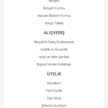
İletişim
Ürün fiyatı diğer sitelerden daha pahalı.
İletişim Formu
Bu ürüne benzer farklı alternatifler olmalı.
Havale Bildirim Formu
Kargo Takibi
ALIŞVERİŞ
Mesafeli Satış Sözleşmesi
Gönder
Gizlilik ve Güvenlik
İptal ve İade Şartları
Kişisel Veriler Politikası
ÜYELİK
Hesabım
Yeni Üyelik
Üye Girişi
Şifremi Unuttum