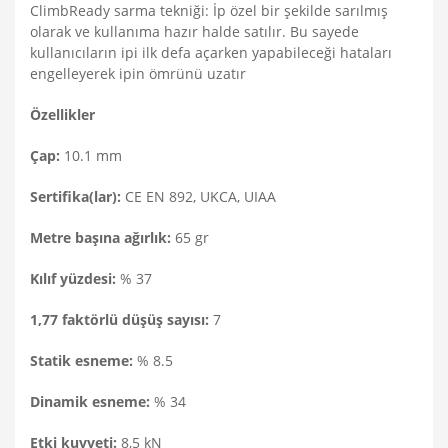
ClimbReady sarma tekniği: İp özel bir şekilde sarılmış
olarak ve kullanıma hazır halde satılır. Bu sayede
kullanıcıların ipi ilk defa açarken yapabileceği hataları
engelleyerek ipin ömrünü uzatır
Özellikler
Çap:
10.1 mm
Sertifika(lar):
CE EN 892, UKCA, UIAA
Metre başına ağırlık:
65 gr
Kılıf yüzdesi:
% 37
1,77 faktörlü düşüş sayısı:
7
Statik esneme:
% 8.5
Dinamik esneme:
% 34
Etki kuvveti:
8,5 kN