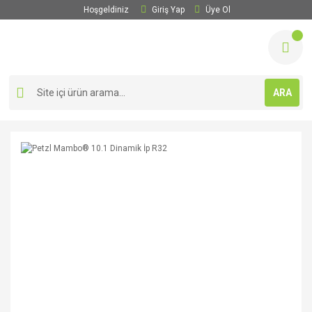
Hoşgeldiniz
Giriş Yap
Üye Ol
ARA