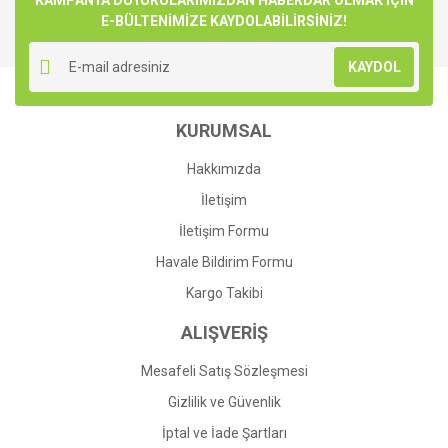
KAMPANYA DUYURULARIMIZDAN HABERDAR OLMAK İÇİN
Ürün açıklamasında eksik bilgiler bulunuyor.
E-BÜLTENİMİZE KAYDOLABİLİRSİNİZ!
Ürün bilgilerinde hatalar bulunuyor.
KAYDOL
Ürün fiyatı diğer sitelerden daha pahalı.
Bu ürüne benzer farklı alternatifler olmalı.
KURUMSAL
Hakkımızda
İletişim
İletişim Formu
Gönder
Havale Bildirim Formu
Kargo Takibi
ALIŞVERİŞ
Mesafeli Satış Sözleşmesi
Gizlilik ve Güvenlik
İptal ve İade Şartları