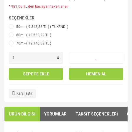
* 981,06 TL den başlayan taksitlerle!!
SEÇENEKLER
50m - ( 9.343,38 TL ) ( TÜKENDİ )
60m - ( 10.589,29 TL )
70m - ( 12.146,52 TL )
SEPETE EKLE
HEMEN AL
Karşılaştır
ÜRÜN BİLGİSİ
YORUMLAR
TAKSİT SEÇENEKLERİ
ÖN