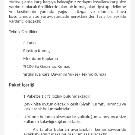
Yürüyüşlerde karşı karşıya kalacağınız zorlayıcı koşullara karşı size
yardımcı olacak özelliklerde olan bir kumaş olan ripstop
delinme
ve kesilmenin yanında yağış , rüzgar ve olumsuz hava
koşullarında size yürüyüşünüzde gerektiğinden fazla bir şekilde
yardımcı olacaktır.
Teknik Özellikler
·
3 Katkı
·
Ripstop Kumaş
·
Membran Kaplama
·
%100 Su Geçirmez Kumaş
·
Yırtılmaya Karşı Dayanım Yüksek Teknik Kumaş
Paket İçeriği
·
1 Pakette 1 çift Tozluk bulunmaktadır.
·
Zevkinize uygun olacak 4 çeşit (Siyah, Kırmız, Turuncu ve
Haki) renk bulunmaktadır.
·
Üründe bulunan aksesuarlar yolculuğunuz boyunca size
kullanım kolaylığı sağlamaktadır.
·
Alt tarafta bulunan ayarlanabilir kemer sayesinde
ayakkabılarınız maksimum uyum sağlayacaktır.