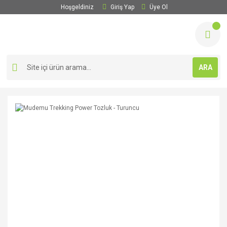
Hoşgeldiniz
Giriş Yap
Üye Ol
ARA