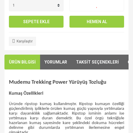
SEPETE EKLE
HEMEN AL
Karşılaştır
ÜRÜN BİLGİSİ
YORUMLAR
TAKSİT SEÇENEKLERİ
ÖN
Mudemu Trekking Power Yürüyüş Tozluğu
Kumaş Özellikleri
Üründe ripstop kumaş kullanılmıştır. Ripstop kumaşın özelliği
güçlendirilmiş ipliklerle örülen kumaş güçlü yapısıyla yırtılmalara
karşı dayanıklılık sağlamaktadır. Ripstop isminin anlamı ise
yırtılmaya karşı duran demektir. Bu özel örgü tekniğiyle
hazırlanan kumaş sayesinde kare şeklindeki dokuma hücreleri
delinme gibi durumlarda yırtılmanın ilerlemesine engel
olmaktadır.