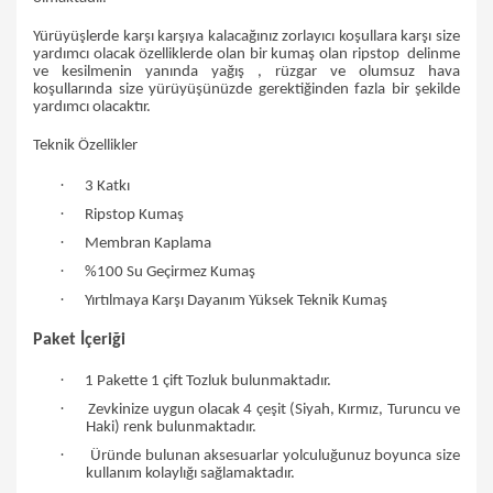
Yürüyüşlerde karşı karşıya kalacağınız zorlayıcı koşullara karşı size
yardımcı olacak özelliklerde olan bir kumaş olan ripstop
delinme
ve kesilmenin yanında yağış , rüzgar ve olumsuz hava
koşullarında size yürüyüşünüzde gerektiğinden fazla bir şekilde
yardımcı olacaktır.
Teknik Özellikler
·
3 Katkı
·
Ripstop Kumaş
·
Membran Kaplama
·
%100 Su Geçirmez Kumaş
·
Yırtılmaya Karşı Dayanım Yüksek Teknik Kumaş
Paket İçeriği
·
1 Pakette 1 çift Tozluk bulunmaktadır.
·
Zevkinize uygun olacak 4 çeşit (Siyah, Kırmız, Turuncu ve
Haki) renk bulunmaktadır.
·
Üründe bulunan aksesuarlar yolculuğunuz boyunca size
kullanım kolaylığı sağlamaktadır.