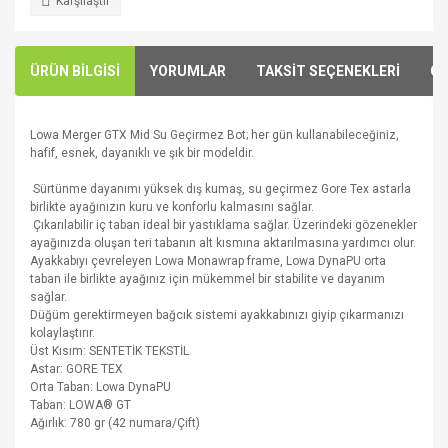
Karşılaştır
ÜRÜN BİLGİSİ
YORUMLAR
TAKSİT SEÇENEKLERİ
ÖN
Lowa Merger GTX Mid Su Geçirmez Bot; her gün kullanabileceğiniz,
hafif, esnek, dayanıklı ve şık bir modeldir.
Sürtünme dayanımı yüksek dış kumaş, su geçirmez Gore Tex astarla
birlikte ayağınızın kuru ve konforlu kalmasını sağlar.
Çıkarılabilir iç taban ideal bir yastıklama sağlar. Üzerindeki gözenekler
ayağınızda oluşan teri tabanın alt kısmına aktarılmasına yardımcı olur.
Ayakkabıyı çevreleyen Lowa Monawrap frame, Lowa DynaPU orta
taban ile birlikte ayağınız için mükemmel bir stabilite ve dayanım
sağlar.
Düğüm gerektirmeyen bağcık sistemi ayakkabınızı giyip çıkarmanızı
kolaylaştırır.
Üst Kısım: SENTETİK TEKSTİL
Astar: GORE TEX
Orta Taban: Lowa DynaPU
Taban:
LOWA® GT
Ağırlık: 780 gr (42 numara/Çift)