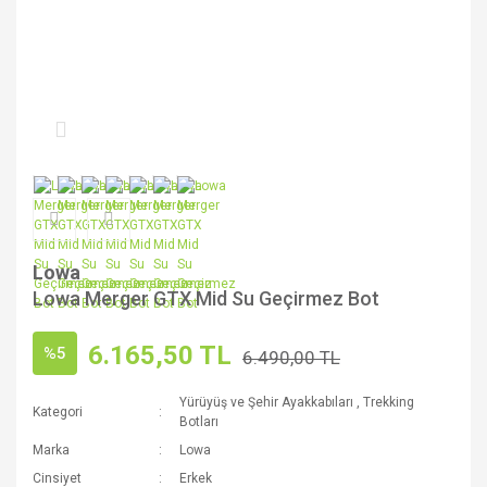
Lowa
Lowa Merger GTX Mid Su Geçirmez Bot
6.165,50 TL
%5
6.490,00 TL
Yürüyüş ve Şehir Ayakkabıları
,
Trekking
Kategori
Botları
Marka
Lowa
Cinsiyet
Erkek