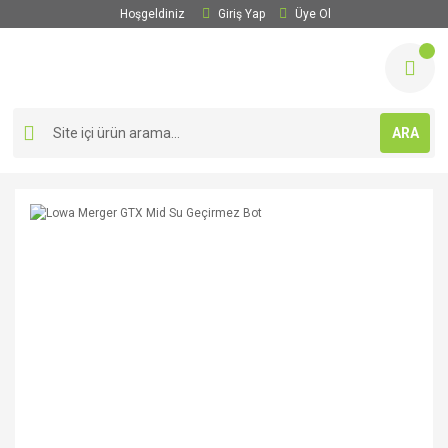
Hoşgeldiniz
Giriş Yap
Üye Ol
ARA