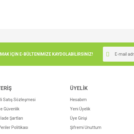
e diğer konularda yetersiz gördüğünüz noktaları öneri formunu kullanarak tarafımı
Bu ürüne ilk yorumu siz yapın!
r.
K İÇİN E-BÜLTENİMİZE KAYDOLABİLİRSİNİZ!
Yorum Yaz
ERİŞ
ÜYELİK
i Satış Sözleşmesi
Hesabım
 ve Güvenlik
Yeni Üyelik
 İade Şartları
Üye Girişi
Gönder
Veriler Politikası
Şifremi Unuttum