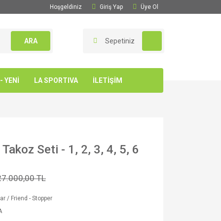
Hoşgeldiniz
Giriş Yap
Üye Ol
ARA
Sepetiniz
 YENİ
LA SPORTIVA
İLETİŞİM
Takoz Seti - 1, 2, 3, 4, 5, 6
27.000,00 TL
ar / Friend - Stopper
A