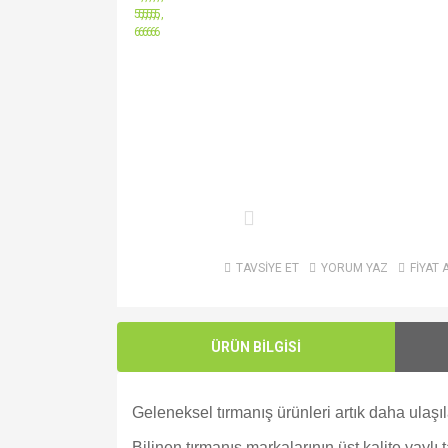
TAVSİYE ET
YORUM YAZ
FİYAT 
ÜRÜN BİLGİSİ
Geleneksel tırmanış ürünleri artık daha ulaşıla
Bilinen tırmanış markalarının üst kalite yayl