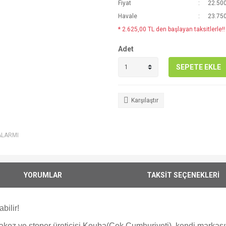
Fiyat
22.500
Havale
23.750
* 2.625,00 TL den başlayan taksitlerle!!
Adet
SEPETE EKLE
Karşılaştır
ALARMI
YORUMLAR
TAKSİT SEÇENEKLERİ
bilir!
ı takoz ve stoper üreticisi Kouba(Çek Cumhuriyeti), kendi markası