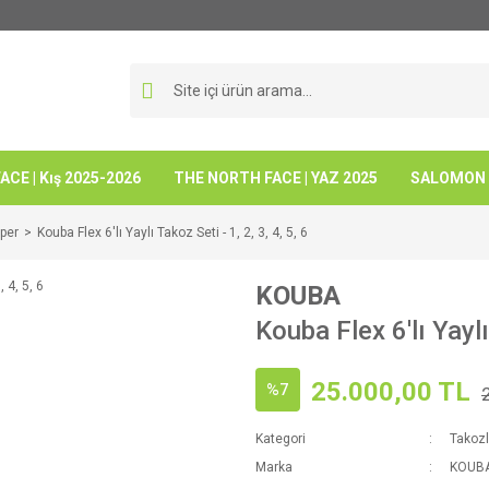
CE | Kış 2025-2026
THE NORTH FACE | YAZ 2025
SALOMON -
pper
Kouba Flex 6'lı Yaylı Takoz Seti - 1, 2, 3, 4, 5, 6
KOUBA
Kouba Flex 6'lı Yaylı 
25.000,00 TL
%7
Kategori
Takozl
Marka
KOUB