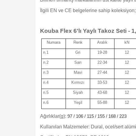
İlgili EN ve CE belgelerine sahip koleksiyon;
Kouba Flex 6'lı Yaylı Takoz Seti - 1, 
Numara
Renk
Aralık
kN
n.1
Gri
19-28
12
n.2
Sarı
22-34
12
n.3
Mavi
27-44
12
n.4
Kırmızı
33-53
12
n.5
Siyah
43-68
12
n.6
Yeşil
55-88
12
Ağırlıklar(g):
97 / 106 / 115 / 155 / 168 / 223
Kullanılan Malzemeler: Dural, ocel/sert alümi