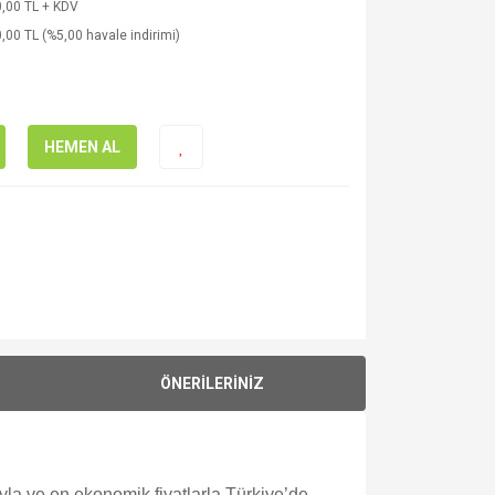
,00 TL + KDV
,00 TL (%5,00 havale indirimi)
HEMEN AL
ÖNERİLERİNİZ
yla ve en ekonomik fiyatlarla Türkiye’de.