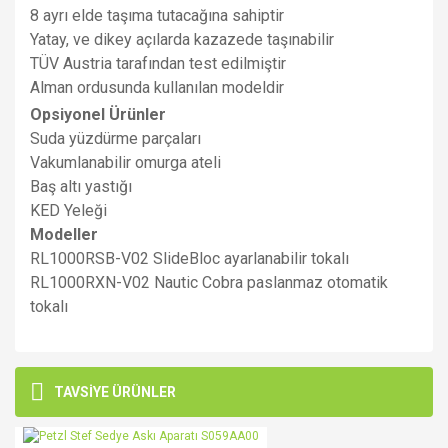
8 ayrı elde taşıma tutacağına sahiptir
Yatay, ve dikey açılarda kazazede taşınabilir
TÜV Austria tarafından test edilmiştir
Alman ordusunda kullanılan modeldir
Opsiyonel Ürünler
Suda yüzdürme parçaları
Vakumlanabilir omurga ateli
Baş altı yastığı
KED Yeleği
Modeller
RL1000RSB-V02 SlideBloc ayarlanabilir tokalı
RL1000RXN-V02 Nautic Cobra paslanmaz otomatik
tokalı
Bu ürünün fiyat bilgisi, resim, ürün açıklamalarında ve diğer
konularda yetersiz gördüğünüz noktaları öneri formunu
Bu ürüne ilk yorumu siz yapın!
TAVSİYE ÜRÜNLER
kullanarak tarafımıza iletebilirsiniz.
Görüş ve önerileriniz için teşekkür ederiz.