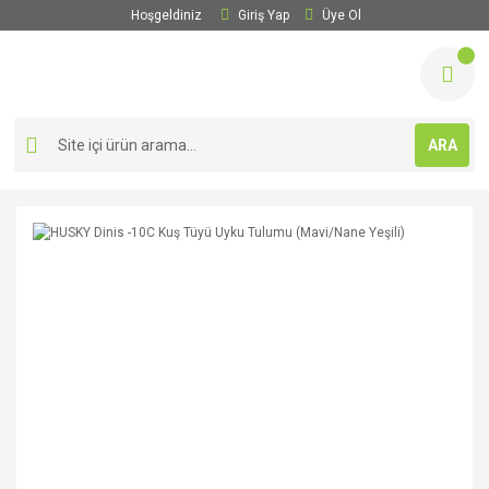
Hoşgeldiniz
Giriş Yap
Üye Ol
ARA