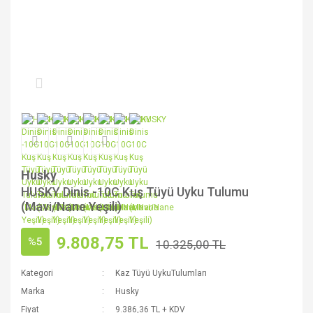
Husky
HUSKY Dinis -10C Kuş Tüyü Uyku Tulumu
(Mavi/Nane Yeşili)
9.808,75 TL
%5
10.325,00 TL
Kategori
Kaz Tüyü UykuTulumları
Marka
Husky
Fiyat
9.386,36 TL + KDV