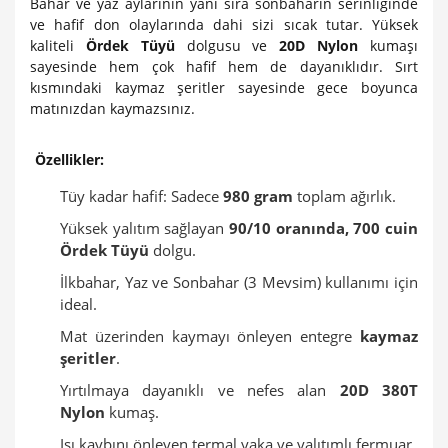
Bahar ve yaz aylarının yanı sıra sonbaharın serinliğinde
ve hafif don olaylarında dahi sizi sıcak tutar. Yüksek
kaliteli
Ördek Tüyü
dolgusu ve
20D Nylon
kumaşı
sayesinde hem çok hafif hem de dayanıklıdır. Sırt
kısmındaki kaymaz şeritler sayesinde gece boyunca
matınızdan kaymazsınız.
Özellikler:
Tüy kadar hafif: Sadece
980 gram
toplam ağırlık.
Yüksek yalıtım sağlayan
90/10 oranında, 700 cuin
Ördek Tüyü
dolgu.
İlkbahar, Yaz ve Sonbahar (3 Mevsim) kullanımı için
ideal.
Mat üzerinden kaymayı önleyen entegre
kaymaz
şeritler
.
Yırtılmaya dayanıklı ve nefes alan
20D 380T
Nylon
kumaş.
Isı kaybını önleyen termal yaka ve yalıtımlı fermuar.