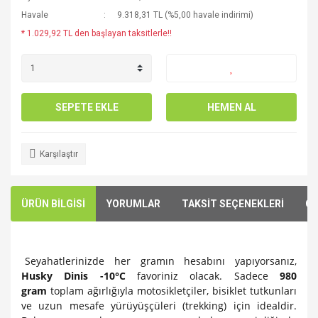
Havale
9.318,31 TL (%5,00 havale indirimi)
* 1.029,92 TL den başlayan taksitlerle!!
SEPETE EKLE
HEMEN AL
Karşılaştır
ÜRÜN BİLGİSİ
YORUMLAR
TAKSİT SEÇENEKLERİ
ÖN
Seyahatlerinizde her gramın hesabını yapıyorsanız,
Husky Dinis -10°C
favoriniz olacak. Sadece
980
gram
toplam ağırlığıyla motosikletçiler, bisiklet tutkunları
ve uzun mesafe yürüyüşçüleri (trekking) için idealdir.