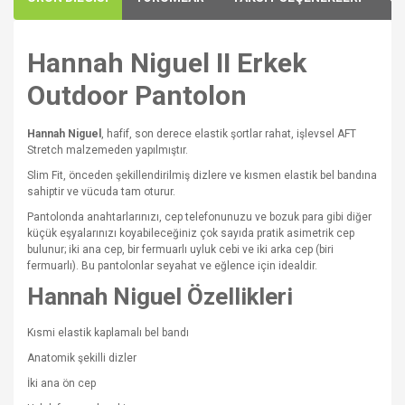
Hannah Niguel II Erkek
Outdoor Pantolon
Hannah Niguel
, hafif, son derece elastik şortlar rahat, işlevsel AFT
Stretch malzemeden yapılmıştır.
Slim Fit, önceden şekillendirilmiş dizlere ve kısmen elastik bel bandına
sahiptir ve vücuda tam oturur.
Pantolonda anahtarlarınızı, cep telefonunuzu ve bozuk para gibi diğer
küçük eşyalarınızı koyabileceğiniz çok sayıda pratik asimetrik cep
bulunur; iki ana cep, bir fermuarlı uyluk cebi ve iki arka cep (biri
fermuarlı). Bu pantolonlar seyahat ve eğlence için idealdir.
Hannah Niguel Özellikleri
Kısmi elastik kaplamalı bel bandı
Anatomik şekilli dizler
İki ana ön cep