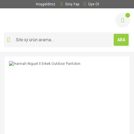
Hoşgeldiniz
Giriş Yap
Üye Ol
ARA