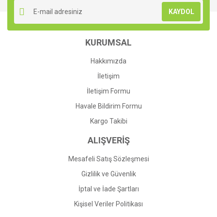
Ürün resmi kalitesiz, bozuk veya görüntülenemiyor.
KAYDOL
Ürün açıklamasında eksik bilgiler bulunuyor.
Ürün bilgilerinde hatalar bulunuyor.
KURUMSAL
Ürün fiyatı diğer sitelerden daha pahalı.
Bu ürüne benzer farklı alternatifler olmalı.
Hakkımızda
İletişim
İletişim Formu
Havale Bildirim Formu
Gönder
Kargo Takibi
ALIŞVERİŞ
Mesafeli Satış Sözleşmesi
Gizlilik ve Güvenlik
İptal ve İade Şartları
Kişisel Veriler Politikası