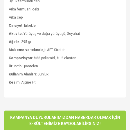
Uyluk fermuarlı cebi
Arka fermuarlı cebi
Arka cep
Cinsiyet:
Erkekler
Aktivite:
Yürüyüş ve doğa yürüyüşü, Seyahat
Ağırlık:
295 gr
Malzeme ve teknoloji:
AFT Stretch
Kompozisyon:
%88 poliamid, %12 elastan
Ürün tipi:
pantolon
Kullanım Alanları:
Günlük
Kesim:
Alpine Fit
Bu ürünün fiyat bilgisi, resim, ürün açıklamalarında ve diğer
konularda yetersiz gördüğünüz noktaları öneri formunu
Bu ürüne ilk yorumu siz yapın!
kullanarak tarafımıza iletebilirsiniz.
Görüş ve önerileriniz için teşekkür ederiz.
KAMPANYA DUYURULARIMIZDAN HABERDAR OLMAK İÇİN
E-BÜLTENİMİZE KAYDOLABİLİRSİNİZ!
Yorum Yaz