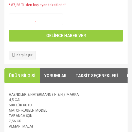
* 87,28 TL den başlayan taksitlerle!!
GELİNCE HABER VER
Karşılaştır
ÜRÜN BİLGİSİ
YORUMLAR
TAKSİT SEÇENEKLERİ
ÖN
HAENDLER & NATERMANN ( H & N ) MARKA
4,5 CAL
500 LÜK KUTU
MATCH-KUGELN MODEL
TABANCA İÇİN
7,56 GR
ALMAN İMALAT