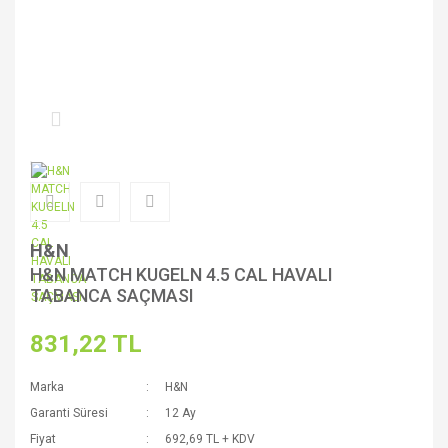
H&N
H&N MATCH KUGELN 4.5 CAL HAVALI
TABANCA SAÇMASI
831,22 TL
Marka
H&N
Garanti Süresi
12 Ay
Fiyat
692,69 TL + KDV