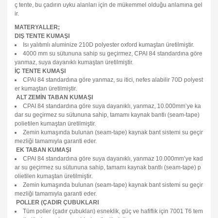
ç tente, bu çadırın uyku alanları için de mükemmel olduğu anlamına gel
ir.
MATERYALLER;
DIŞ TENTE KUMAŞI
Isı yalıtımlı aluminize 210D polyester oxford kumaştan üretilmiştir.
4000 mm su sütununa sahip su geçirmez, CPAI 84 standardına göre
yanmaz, suya dayanıklı kumaştan üretilmiştir.
İÇ TENTE KUMAŞI
CPAI 84 standardına göre yanmaz, su itici, nefes alabilir 70D polyest
er kumaştan üretilmiştir.
ALT ZEMİN TABAN KUMAŞI
CPAI 84 standardına göre suya dayanıklı, yanmaz, 10.000mm’ye ka
dar su geçirmez su sütununa sahip, tamamı kaynak bantlı (seam-tape)
polietilen kumaştan üretilmiştir.
Zemin kumaşında bulunan (seam-tape) kaynak bant sistemi su geçir
mezliği tamamıyla garanti eder.
EK TABAN KUMAŞI
CPAI 84 standardına göre suya dayanıklı, yanmaz 10.000mm’ye kad
ar su geçirmez su sütununa sahip, tamamı kaynak bantlı (seam-tape) p
olietilen kumaştan üretilmiştir.
Zemin kumaşında bulunan (seam-tape) kaynak bant sistemi su geçir
mezliği tamamıyla garanti eder.
POLLER (ÇADIR ÇUBUKLARI
Tüm poller (çadır çubukları) esneklik, güç ve hafiflik için 7001 T6 tem