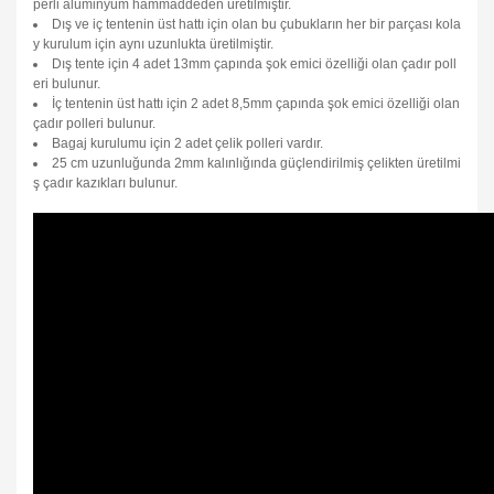
perli alüminyum hammaddeden üretilmiştir.
Dış ve iç tentenin üst hattı için olan bu çubukların her bir parçası kola
y kurulum için aynı uzunlukta üretilmiştir.
Dış tente için 4 adet 13mm çapında şok emici özelliği olan çadır poll
eri bulunur.
İç tentenin üst hattı için 2 adet 8,5mm çapında şok emici özelliği olan
çadır polleri bulunur.
Bagaj kurulumu için 2 adet çelik polleri vardır.
25 cm uzunluğunda 2mm kalınlığında güçlendirilmiş çelikten üretilmi
ş çadır kazıkları bulunur.