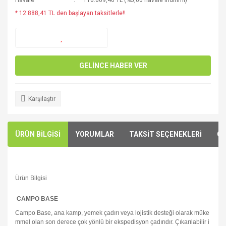
Havale
116.609,40 TL (%5,00 havale indirimi)
* 12.888,41 TL den başlayan taksitlerle!!
GELİNCE HABER VER
Karşılaştır
ÜRÜN BİLGİSİ
YORUMLAR
TAKSİT SEÇENEKLERİ
ÖN
Ürün Bilgisi
CAMPO BASE
Campo Base, ana kamp, yemek çadırı veya lojistik desteği olarak müke
mmel olan son derece çok yönlü bir ekspedisyon çadırıdır. Çıkarılabilir i