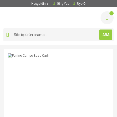
Hoşgeldiniz
Giriş Yap
Üye Ol
ARA