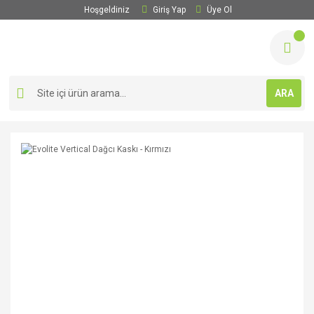
Hoşgeldiniz
Giriş Yap
Üye Ol
ARA