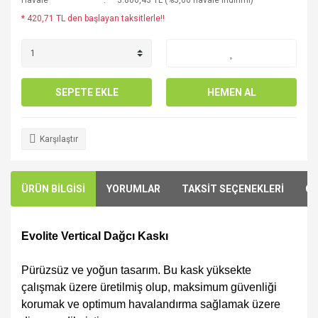
Havale
3.806,43 TL (%5,00 havale indirimi)
* 420,71 TL den başlayan taksitlerle!!
SEPETE EKLE
HEMEN AL
Karşılaştır
ÜRÜN BİLGİSİ
YORUMLAR
TAKSİT SEÇENEKLERİ
ÖN
Evolite Vertical Dağcı Kaskı
Pürüzsüz ve yoğun tasarım. Bu kask yüksekte
çalışmak üzere üretilmiş olup, maksimum güvenliği
korumak ve optimum havalandırma sağlamak üzere