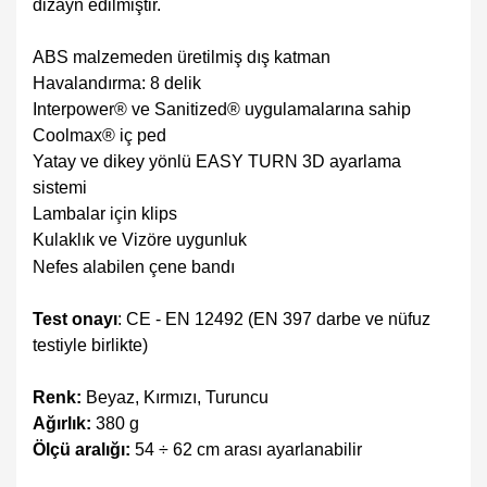
dizayn edilmiştir.
ABS malzemeden üretilmiş dış katman
Havalandırma: 8 delik
Interpower® ve Sanitized® uygulamalarına sahip
Coolmax® iç ped
Yatay ve dikey yönlü EASY TURN 3D ayarlama
sistemi
Lambalar için klips
Kulaklık ve Vizöre uygunluk
Nefes alabilen çene bandı
Test onayı
:
CE
-
EN 12492
(EN 397 darbe ve nüfuz
testiyle birlikte)
Renk:
Beyaz, Kırmızı, Turuncu
Ağırlık:
380 g
Ölçü aralığı:
54 ÷ 62 cm arası ayarlanabilir