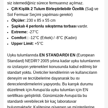
siz istemediğiniz sürece fermuarınız açılmaz.
Çift Kişilik 2 Tulum Birleştirilebilir Özellik
(Sağ ve
Sol Fermuar Seçimi yapılması gerekir)
Ölçüler:
230 x 85 x 55 cm
Şapkalı 4 perlonlu sıkıştırma torbası
vardır.
Extreme:
-27°C
Comfort :
-12°C (Erkek) / -8°C (Kadın)
Upper Limit:
+5°C
Uyku tulumlarında
EN STANDARDI EN
(European
Standard) NEDİR? 2005 yılına kadar uyku tulumlarının
ısı izolasyon yetenekleri konusunda kabul edilmiş bir
standart yoktu. Üreticiler kendilerinin ve kullanıcıların
deneyim ve tecrübelerine dayanarak bu ısı
derecelendirmelerini yapıyordu. Bu karışık durumu
düzeltmek için Avrupa'da uyku tulumları için EN
sertifikası geliştirildi. Günümüzde Avrupa'da bu
standardı verebilecek bir kaç laboratuvar
bulunmaktadır. Kalitesine güvenen ve müşterilerine