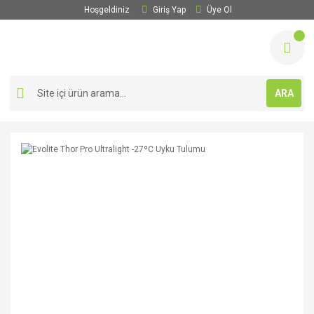
Hoşgeldiniz
Giriş Yap
Üye Ol
ARA