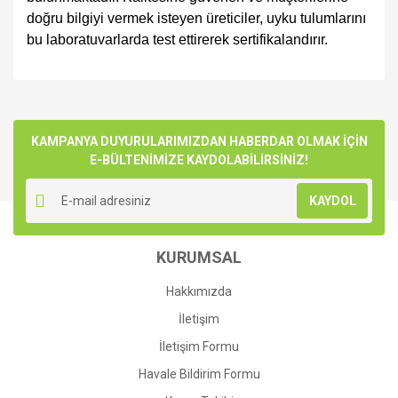
doğru bilgiyi vermek isteyen üreticiler, uyku tulumlarını
bu laboratuvarlarda test ettirerek sertifikalandırır.
Bu ürünün fiyat bilgisi, resim, ürün açıklamalarında ve diğer
konularda yetersiz gördüğünüz noktaları öneri formunu
Bu ürüne ilk yorumu siz yapın!
kullanarak tarafımıza iletebilirsiniz.
Görüş ve önerileriniz için teşekkür ederiz.
KAMPANYA DUYURULARIMIZDAN HABERDAR OLMAK İÇİN
E-BÜLTENİMİZE KAYDOLABİLİRSİNİZ!
Yorum Yaz
Ürün resmi kalitesiz, bozuk veya görüntülenemiyor.
KAYDOL
Ürün açıklamasında eksik bilgiler bulunuyor.
Ürün bilgilerinde hatalar bulunuyor.
KURUMSAL
Ürün fiyatı diğer sitelerden daha pahalı.
Bu ürüne benzer farklı alternatifler olmalı.
Hakkımızda
İletişim
İletişim Formu
Havale Bildirim Formu