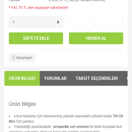
Havale
8.520,16 TL (%5,00 havale indirimi)
* 941,70 TL den başlayan taksitlerle!!
SEPETE EKLE
HEMEN AL
Karşılaştır
ÜRÜN BİLGİSİ
YORUMLAR
TAKSİT SEÇENEKLERİ
ÖN
Ürün Bilgisi
Uzun kamplar için tasarlanmış yüksek kapasiteli yüksek kalite
70+10
litre
Sırt çantası
Yüksekliği ayarlanabilir
ortopedik sırt sistemi
ile farklı boydaki kull