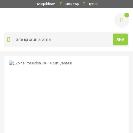
Hoşgeldiniz
Giriş Yap
Üye Ol
ARA