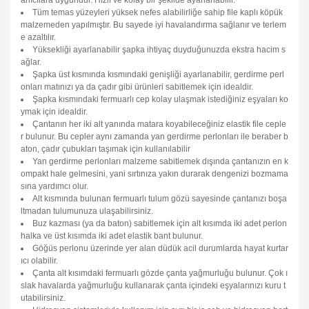
anıcılara uygundur. Hızlı ve kolay bir şekilde ayarlanabilir.
Tüm temas yüzeyleri yüksek nefes alabilirliğe sahip file kaplı köpük
malzemeden yapılmıştır. Bu sayede iyi havalandırma sağlanır ve terlem
e azaltılır.
Yüksekliği ayarlanabilir şapka ihtiyaç duyduğunuzda ekstra hacim s
ağlar.
Şapka üst kısmında kısmındaki genişliği ayarlanabilir, gerdirme perl
onları matınızı ya da çadır gibi ürünleri sabitlemek için idealdir.
Şapka kısmındaki fermuarlı cep kolay ulaşmak istediğiniz eşyaları ko
ymak için idealdir.
Çantanın her iki alt yanında matara koyabileceğiniz elastik file ceple
r bulunur. Bu cepler aynı zamanda yan gerdirme perlonları ile beraber b
aton, çadır çubukları taşımak için kullanılabilir
Yan gerdirme perlonları malzeme sabitlemek dışında çantanızın en k
ompakt hale gelmesini, yani sırtınıza yakın durarak dengenizi bozmama
sına yardımcı olur.
Alt kısmında bulunan fermuarlı tulum gözü sayesinde çantanızı boşa
ltmadan tulumunuza ulaşabilirsiniz.
Buz kazması (ya da baton) sabitlemek için alt kısımda iki adet perlon
halka ve üst kısımda iki adet elastik bant bulunur.
Göğüs perlonu üzerinde yer alan düdük acil durumlarda hayat kurtar
ıcı olabilir.
Çanta alt kısımdaki fermuarlı gözde çanta yağmurluğu bulunur. Çok ı
slak havalarda yağmurluğu kullanarak çanta içindeki eşyalarınızı kuru t
utabilirsiniz.