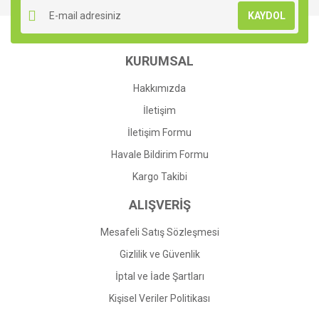
Ürün resmi kalitesiz, bozuk veya görüntülenemiyor.
KAYDOL
Ürün açıklamasında eksik bilgiler bulunuyor.
Ürün bilgilerinde hatalar bulunuyor.
KURUMSAL
Ürün fiyatı diğer sitelerden daha pahalı.
Bu ürüne benzer farklı alternatifler olmalı.
Hakkımızda
İletişim
İletişim Formu
Havale Bildirim Formu
Gönder
Kargo Takibi
ALIŞVERİŞ
Mesafeli Satış Sözleşmesi
Gizlilik ve Güvenlik
İptal ve İade Şartları
Kişisel Veriler Politikası