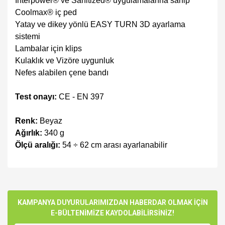
Interpower® ve Sanitized® uygulamalarına sahip
Coolmax® iç ped
Yatay ve dikey yönlü EASY TURN 3D ayarlama
sistemi
Lambalar için klips
Kulaklık ve Vizöre uygunluk
Nefes alabilen çene bandı
Test onayı:
CE - EN 397
Renk:
Beyaz
Ağırlık:
340 g
Ölçü aralığı:
54 ÷ 62 cm arası ayarlanabilir
Bu ürünün fiyat bilgisi, resim, ürün açıklamalarında ve diğer
konularda yetersiz gördüğünüz noktaları öneri formunu
Bu ürüne ilk yorumu siz yapın!
kullanarak tarafımıza iletebilirsiniz.
Görüş ve önerileriniz için teşekkür ederiz.
KAMPANYA DUYURULARIMIZDAN HABERDAR OLMAK İÇİN
E-BÜLTENİMİZE KAYDOLABİLİRSİNİZ!
Yorum Yaz