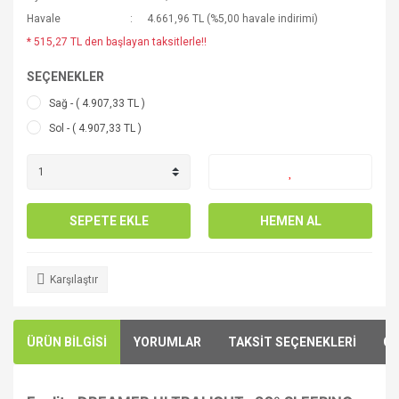
Havale
4.661,96 TL (%5,00 havale indirimi)
* 515,27 TL den başlayan taksitlerle!!
SEÇENEKLER
Sağ - ( 4.907,33 TL )
Sol - ( 4.907,33 TL )
SEPETE EKLE
HEMEN AL
Karşılaştır
ÜRÜN BİLGİSİ
YORUMLAR
TAKSİT SEÇENEKLERİ
ÖN