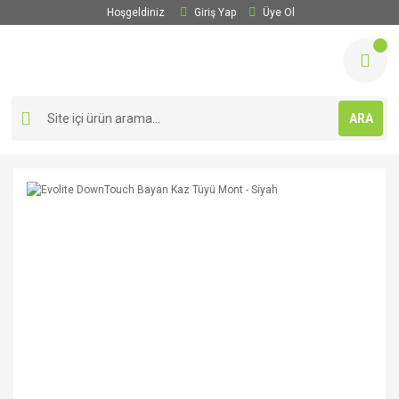
Hoşgeldiniz
Giriş Yap
Üye Ol
ARA