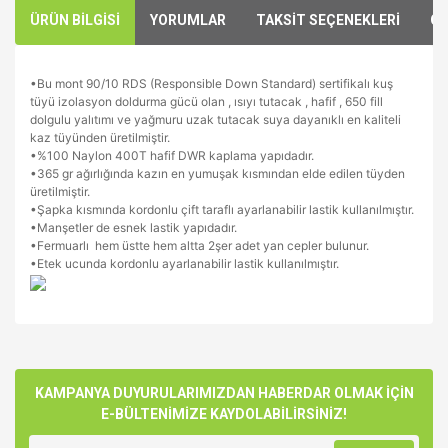
ÜRÜN BİLGİSİ
YORUMLAR
TAKSİT SEÇENEKLERİ
ÖN
•
Bu mont 90/10 RDS (Responsible Down Standard) sertifikalı kuş
tüyü izolasyon doldurma gücü olan , ısıyı tutacak , hafif , 650 fill
dolgulu yalıtımı ve yağmuru uzak tutacak suya dayanıklı en kaliteli
kaz tüyünden üretilmiştir.
•
%100 Naylon 400T hafif DWR kaplama yapıdadır.
•
365 gr ağırlığında kazın en yumuşak kısmından elde edilen tüyden
üretilmiştir.
•
Şapka kısmında kordonlu çift taraflı ayarlanabilir lastik kullanılmıştır.
•
Manşetler de esnek lastik yapıdadır.
•
Fermuarlı hem üstte hem altta 2şer adet yan cepler bulunur.
•
Etek ucunda kordonlu ayarlanabilir lastik kullanılmıştır.
Bu ürünün fiyat bilgisi, resim, ürün açıklamalarında ve diğer
konularda yetersiz gördüğünüz noktaları öneri formunu
Bu ürüne ilk yorumu siz yapın!
kullanarak tarafımıza iletebilirsiniz.
Görüş ve önerileriniz için teşekkür ederiz.
KAMPANYA DUYURULARIMIZDAN HABERDAR OLMAK İÇİN
E-BÜLTENİMİZE KAYDOLABİLİRSİNİZ!
Yorum Yaz
Ürün resmi kalitesiz, bozuk veya görüntülenemiyor.