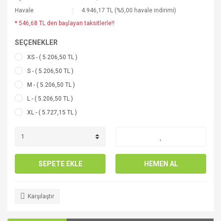
Havale
4.946,17 TL (%5,00 havale indirimi)
* 546,68 TL den başlayan taksitlerle!!
SEÇENEKLER
XS - ( 5.206,50 TL )
S - ( 5.206,50 TL )
M - ( 5.206,50 TL )
L - ( 5.206,50 TL )
XL - ( 5.727,15 TL )
SEPETE EKLE
HEMEN AL
Karşılaştır