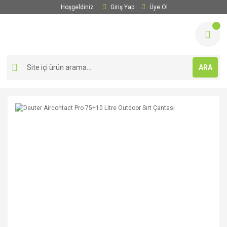
Hoşgeldiniz
Giriş Yap
Üye Ol
ARA