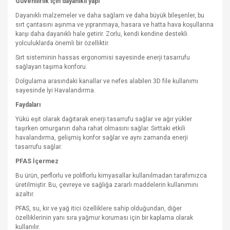
Güvenilirlik için dayanıklı yapı
Dayanıklı malzemeler ve daha sağlam ve daha büyük bileşenler, bu
sırt çantasını aşınma ve yıpranmaya, hasara ve hatta hava koşullarına
karşı daha dayanıklı hale getirir. Zorlu, kendi kendine destekli
yolculuklarda önemli bir özelliktir.
Sırt sisteminin hassas ergonomisi sayesinde enerji tasarrufu
sağlayan taşıma konforu.
Dolgulama arasındaki kanallar ve nefes alabilen 3D file kullanımı
sayesinde İyi Havalandırma.
Faydaları
Yükü eşit olarak dağıtarak enerji tasarrufu sağlar ve ağır yükler
taşırken omurganın daha rahat olmasını sağlar. Sırttaki etkili
havalandırma, gelişmiş konfor sağlar ve aynı zamanda enerji
tasarrufu sağlar.
PFAS İçermez
Bu ürün, perflorlu ve poliflorlu kimyasallar kullanılmadan tarafımızca
üretilmiştir. Bu, çevreye ve sağlığa zararlı maddelerin kullanımını
azaltır.
PFAS, su, kir ve yağ itici özelliklere sahip olduğundan, diğer
özelliklerinin yanı sıra yağmur koruması için bir kaplama olarak
kullanılır.