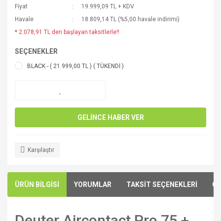
Fiyat
19.999,09 TL + KDV
Havale
18.809,14 TL (%5,00 havale indirimi)
* 2.078,91 TL den başlayan taksitlerle!!
SEÇENEKLER
BLACK - ( 21.999,00 TL ) ( TÜKENDİ )
GELİNCE HABER VER
Karşılaştır
ÜRÜN BİLGİSİ
YORUMLAR
TAKSİT SEÇENEKLERİ
ÖN
Deuter Aircontact Pro 75 +