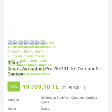
Deuter
Deuter Aircontact Pro 75+10 Litre Outdoor Sırt
Çantası
19.799,10 TL
%10
21.999,00 TL
60 litreden Büyük Sırt Çantaları
,
Outdoor
Kategori
Çanta
Marka
Deuter