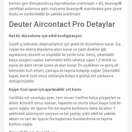
kısmen geri dönüştürülmüş kaynaklardan üretilmiştir. > BS, bluesign®
sertifikalı anlamına gelir; malzeme bluesign® standardına göre çevre
dostu ve sürdürülebilir bir şekilde üretilmiştir.
Deuter Aircontact Pro Detaylar
Net bir düzenleme için etkili konfigürasyon
Çeşitli iç bölmeler, ekipmanlarınız için pratik bir düzenleme sunar. Dış
cepler ise ekstra depolama alanı sunar ve çadır direkleri gibi
eşyalarınızı düzenli ve erişilebilir bir yerde tutar. Geniş, çıkarılabilir
kalça yüzgeci cepleri, katlanabilir kılıfa rahatça sığan 1,5 litrelik su
şişesi de dahil olmak üzere ek alan sunar. Ön açıklıktan ve geniş alt
bölmeden hızlı erişim, çantaya ek taşıma kolaylığı sağlar. Çıkarılabilir
kapak, kendi özel omuz askılarıyla kolayca günlük sırt çantasına
dönüştürülebilir.
Kişiye özel uyum için ayarlanabilir sırt kısmı
VariSlide sırt uzunluğu ayarı, tam oturan VariFlex kalça yüzgeçleri ve
döner ActiveFit omuz askıları, kapasite ne olursa olsun kişiye özel bir
uyum sağlar. Air Spacer file ise taşıma konforunu daha da artırır. Y
şeklindeki alüminyum çerçeve ve bel yastığı, yükü etkili bir şekilde
aktarır ve tam Air Spacer file kaplaması havalandırma ve taşıma
konforu sağlar.