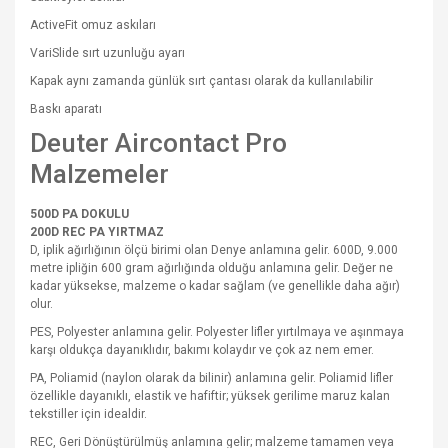
ActiveFit omuz askıları
VariSlide sırt uzunluğu ayarı
Kapak aynı zamanda günlük sırt çantası olarak da kullanılabilir
Baskı aparatı
Deuter Aircontact Pro
Malzemeler
500D PA DOKULU
200D REC PA YIRTMAZ
D, iplik ağırlığının ölçü birimi olan Denye anlamına gelir. 600D, 9.000
metre ipliğin 600 gram ağırlığında olduğu anlamına gelir. Değer ne
kadar yüksekse, malzeme o kadar sağlam (ve genellikle daha ağır)
olur.
PES, Polyester anlamına gelir. Polyester lifler yırtılmaya ve aşınmaya
karşı oldukça dayanıklıdır, bakımı kolaydır ve çok az nem emer.
PA, Poliamid (naylon olarak da bilinir) anlamına gelir. Poliamid lifler
özellikle dayanıklı, elastik ve hafiftir; yüksek gerilime maruz kalan
tekstiller için idealdir.
REC, Geri Dönüştürülmüş anlamına gelir; malzeme tamamen veya