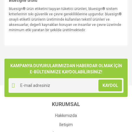
Bluesign® ürünü
bluesign® ürün etiketini taşıyan tüketici ürünleri, bluesign® sistem
kriterlerinin sıkı güvenlik ve çevre gerekliliklerine uygundur. bluesign®
onaylı etiketli ürünlerin üretiminde kullanılan tekstil ürünleri ve
aksesuarlar, değerli kaynakları koruyan ve insanlar ve çevre üzerinde
minimum etki yaratan bir şekilde üretilmektedir.
Bu ürünün fiyat bilgisi, resim, ürün açıklamalarında ve diğer
konularda yetersiz gördüğünüz noktaları öneri formunu
Bu ürüne ilk yorumu siz yapın!
kullanarak tarafımıza iletebilirsiniz.
Görüş ve önerileriniz için teşekkür ederiz.
KAMPANYA DUYURULARIMIZDAN HABERDAR OLMAK İÇİN
E-BÜLTENİMİZE KAYDOLABİLİRSİNİZ!
Yorum Yaz
Ürün resmi kalitesiz, bozuk veya görüntülenemiyor.
KAYDOL
Ürün açıklamasında eksik bilgiler bulunuyor.
Ürün bilgilerinde hatalar bulunuyor.
KURUMSAL
Ürün fiyatı diğer sitelerden daha pahalı.
Bu ürüne benzer farklı alternatifler olmalı.
Hakkımızda
İletişim