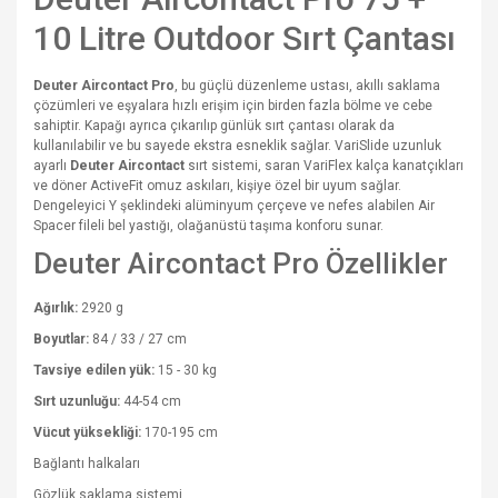
10 Litre Outdoor Sırt Çantası
Deuter Aircontact Pro
, bu güçlü düzenleme ustası, akıllı saklama
çözümleri ve eşyalara hızlı erişim için birden fazla bölme ve cebe
sahiptir. Kapağı ayrıca çıkarılıp günlük sırt çantası olarak da
kullanılabilir ve bu sayede ekstra esneklik sağlar. VariSlide uzunluk
ayarlı
Deuter Aircontact
sırt sistemi, saran VariFlex kalça kanatçıkları
ve döner ActiveFit omuz askıları, kişiye özel bir uyum sağlar.
Dengeleyici Y şeklindeki alüminyum çerçeve ve nefes alabilen Air
Spacer fileli bel yastığı, olağanüstü taşıma konforu sunar.
Deuter Aircontact Pro Özellikler
Ağırlık:
2920 g
Boyutlar:
84 / 33 / 27 cm
Tavsiye edilen yük:
15 - 30 kg
Sırt uzunluğu:
44-54 cm
Vücut yüksekliği:
170-195 cm
Bağlantı halkaları
Gözlük saklama sistemi