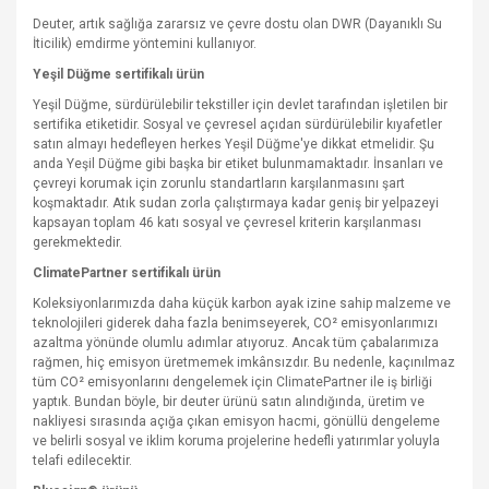
Deuter, artık sağlığa zararsız ve çevre dostu olan DWR (Dayanıklı Su
İticilik) emdirme yöntemini kullanıyor.
Yeşil Düğme sertifikalı ürün
Yeşil Düğme, sürdürülebilir tekstiller için devlet tarafından işletilen bir
sertifika etiketidir. Sosyal ve çevresel açıdan sürdürülebilir kıyafetler
satın almayı hedefleyen herkes Yeşil Düğme'ye dikkat etmelidir. Şu
anda Yeşil Düğme gibi başka bir etiket bulunmamaktadır. İnsanları ve
çevreyi korumak için zorunlu standartların karşılanmasını şart
koşmaktadır. Atık sudan zorla çalıştırmaya kadar geniş bir yelpazeyi
kapsayan toplam 46 katı sosyal ve çevresel kriterin karşılanması
gerekmektedir.
ClimatePartner sertifikalı ürün
Koleksiyonlarımızda daha küçük karbon ayak izine sahip malzeme ve
teknolojileri giderek daha fazla benimseyerek, CO² emisyonlarımızı
azaltma yönünde olumlu adımlar atıyoruz. Ancak tüm çabalarımıza
rağmen, hiç emisyon üretmemek imkânsızdır. Bu nedenle, kaçınılmaz
tüm CO² emisyonlarını dengelemek için ClimatePartner ile iş birliği
yaptık. Bundan böyle, bir deuter ürünü satın alındığında, üretim ve
nakliyesi sırasında açığa çıkan emisyon hacmi, gönüllü dengeleme
ve belirli sosyal ve iklim koruma projelerine hedefli yatırımlar yoluyla
telafi edilecektir.