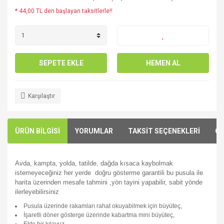
* 44,00 TL den başlayan taksitlerle!!
SEPETE EKLE
HEMEN AL
Karşılaştır
ÜRÜN BİLGİSİ
YORUMLAR
TAKSİT SEÇENEKLERİ
ÖN
Avda, kampta, yolda, tatilde, dağda kısaca kaybolmak
istemeyeceğiniz her yerde doğru gösterme garantili bu
pusula ile
harita üzerinden mesafe tahmini ,yön tayini yapabilir, sabit yönde
ilerleyebilirsiniz
Pusula üzerinde rakamları rahat okuyabilmek için büyüteç,
İşaretli döner gösterge üzerinde kabartma mini büyüteç,