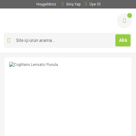
Hoşgeldiniz
Giriş Yap
Üye Ol
ARA