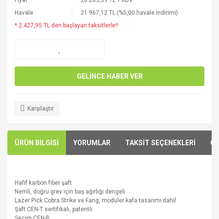
Fiyat
20.283,59 TL + KDV
Havale
21.967,12 TL (%5,00 havale indirimi)
* 2.427,95 TL den başlayan taksitlerle!!
GELİNCE HABER VER
Karşılaştır
ÜRÜN BİLGİSİ
YORUMLAR
TAKSİT SEÇENEKLERİ
ÖN
Hafif karbon fiber
şaft
Nemli
, doğru
grev
için
baş
ağırlığı
dengeli
Lazer
Pick
Cobra
Strike ve
Fang,
modüler
kafa
tasarımı
dahil
Şaft
CEN-
T sertifikalı
,
patentli
Seçim
CEN-
B