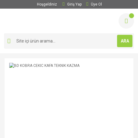
Hoşgeldiniz
Giriş Yap
Üye Ol
ARA