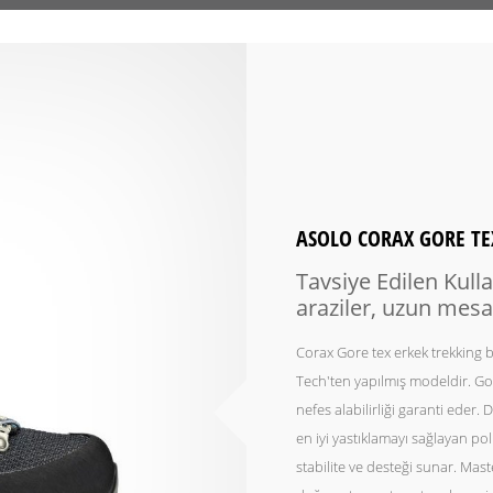
ASOLO CORAX GORE TE
Tavsiye Edilen Kulla
araziler, uzun mesa
Corax Gore tex erkek trekking 
Tech'ten yapılmış modeldir. Go
nefes alabilirliği garanti eder
en iyi yastıklamayı sağlayan po
stabilite ve desteği sunar. Mas