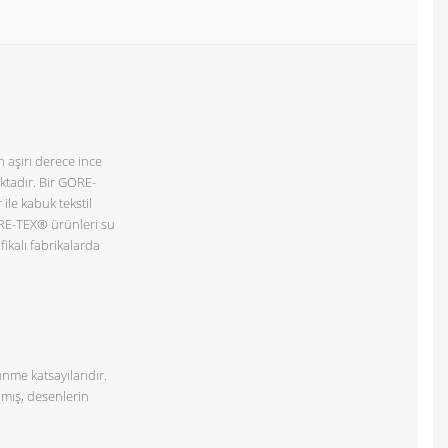
 aşırı derece ince
ktadır. Bir GORE-
le kabuk tekstil
GORE-TEX® ürünleri su
fikalı fabrikalarda
ünme katsayılarıdır.
lmış, desenlerin