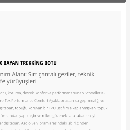
X BAYAN TREKKİNG BOTU
nım Alanı: Sırt çantalı geziler, teknik
fe yürüyüşleri
botu, koruma, destek, konfor ve performans sunan Schoeller K-
re-Tex Performance Comfort Ayakkabı astarı su geçirmezliği ve
. Dış taban, topuğu koruyan bir TPU üst filmle kaplanmışken, topuk
liüretandan yapılmıştır ve mikro gözenekli ara taban en iyi
ter dış taban, Asolo ve Vibram arasındaki işbirliğinden