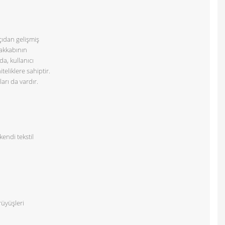
çıdan gelişmiş
yakkabının
a, kullanıcı
teliklere sahiptir.
arı da vardır.
kendi tekstil
rüyüşleri