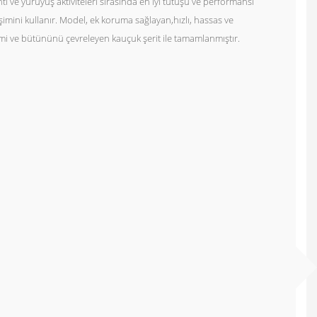
ti ve yürüyüş aktiviteleri sırasında en iyi tutuşu ve performansı
imini kullanır. Model, ek koruma sağlayan,hızlı, hassas ve
stemi ve bütününü çevreleyen kauçuk şerit ile tamamlanmıştır.