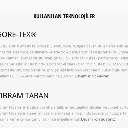
KULLANILAN TEKNOLOJİLER
GORE-TEX®
RE-TEX® kumaşın kalbinde bulunan, suya, rüzgara dayanıklı ve nefes alabilen
r zardır. Üzerinde, santimetre karede dokuz milyardan fazla gözenek bulunma
X® katmanlı kumaş oluşturmak için GORE-TEX® zar yüksek performanslı astar i
asına yerleştirilir. Her bir dikiş potansiyel olarak sızdırıcıdır. İşte bu yüzden 
çirmezlik için, özel olarak bu işin için eğitilmiş olan üreticilerin bulunduğu serti
etilen GORE-SEAM® yalıtım bandına güvenir.
Devamı için tıklayınız
VIBRAM TABAN
bram tabanların başlıca özellikleri hafif, esnek, sağlam olmaları ve yüksek sürt
bram tabanların desenleri özel olarak tasarlanmıştır. Bu sayede yol tutuş artırı
asına kar ve çamur çamur dolması engellenmiştir.
Devamı için tıklayınız.