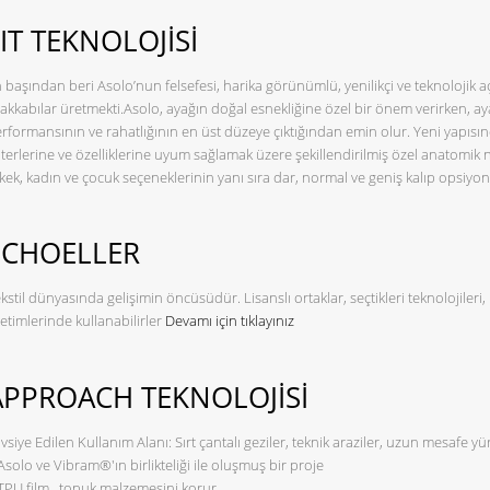
IT TEKNOLOJİSİ
 başından beri Asolo’nun felsefesi, harika görünümlü, yenilikçi ve teknolojik a
akkabılar üretmekti.Asolo, ayağın doğal esnekliğine özel bir önem verirken, a
rformansının ve rahatlığının en üst düzeye çıktığından emin olur. Yeni yapısınd
iterlerine ve özelliklerine uyum sağlamak üzere şekillendirilmiş özel anatomik ni
kek, kadın ve çocuk seçeneklerinin yanı sıra dar, normal ve geniş kalıp opsiyonl
SCHOELLER
kstil dünyasında gelişimin öncüsüdür. Lisanslı ortaklar, seçtikleri teknolojileri, 
etimlerinde kullanabilirler
Devamı için tıklayınız
APPROACH TEKNOLOJİSİ
vsiye Edilen Kullanım Alanı: Sırt çantalı geziler, teknik araziler, uzun mesafe yü
Asolo ve Vibram®'ın birlikteliği ile oluşmuş bir proje
TPU film , topuk malzemesini korur.