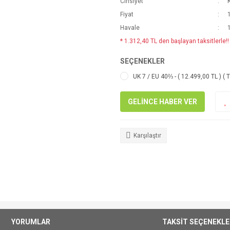
Cinsiyet
Fiyat
Havale
* 1.312,40 TL den başlayan taksitlerle!!
SEÇENEKLER
UK 7 / EU 40⅔ - ( 12.499,00 TL ) ( 
GELİNCE HABER VER
Karşılaştır
YORUMLAR
TAKSİT SEÇENEKLE