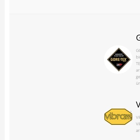
GO
bi
TE
ar
ge
ür
Vi
Vi
ar