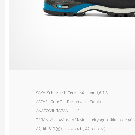
SAYA: Schoeller K-Tech + süet mm 1,6-1,8
ASTAR : Gore-Tex Perfomance Comfort
ANATOMİK TABAN: Lite 2
TABAN: Asolo/Vibram Master + tek yoğunluklu mikro göze
Ağırlık: 610 (g) (tek ayakkabı, 42 numara)