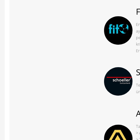
F
En
ay
pe
kr
Er
Te
ür
Ta
> 
> 