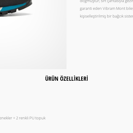
doğmuştur; sırt çantasıyla gezin
garanti eden Vibram Mont bileş
kişiselleştirilmiş bir bağcık si
ÜRÜN ÖZELLIKLERI
nekler + 2 renkli PU topuk