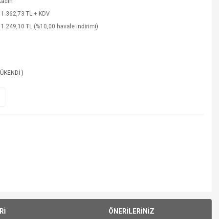
Kadın
11.362,73 TL + KDV
11.249,10 TL (%10,00 havale indirimi)
TÜKENDİ )
Rİ
ÖNERİLERİNİZ