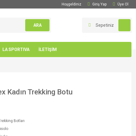
Hoşgeldiniz
Giriş Yap
Üye Ol
ARA
Sepetiniz
LA SPORTIVA
İLETİŞİM
ex Kadın Trekking Botu
rekking Botları
Asolo