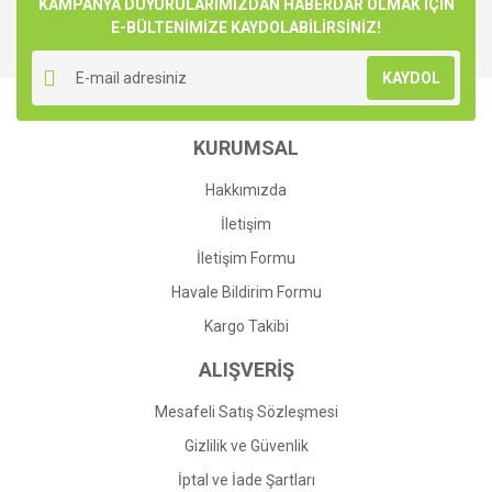
Görüş ve önerileriniz için teşekkür ederiz.
KAMPANYA DUYURULARIMIZDAN HABERDAR OLMAK İÇİN
E-BÜLTENİMİZE KAYDOLABİLİRSİNİZ!
Yorum Yaz
Ürün resmi kalitesiz, bozuk veya görüntülenemiyor.
KAYDOL
Ürün açıklamasında eksik bilgiler bulunuyor.
Ürün bilgilerinde hatalar bulunuyor.
KURUMSAL
Ürün fiyatı diğer sitelerden daha pahalı.
Bu ürüne benzer farklı alternatifler olmalı.
Hakkımızda
İletişim
İletişim Formu
Havale Bildirim Formu
Gönder
Kargo Takibi
ALIŞVERİŞ
Mesafeli Satış Sözleşmesi
Gizlilik ve Güvenlik
İptal ve İade Şartları