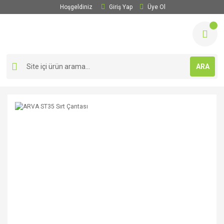
Hoşgeldiniz
Giriş Yap
Üye Ol
ARA