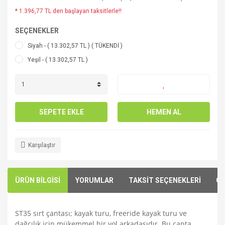
* 1.396,77 TL den başlayan taksitlerle!!
SEÇENEKLER
Siyah - ( 13.302,57 TL ) ( TÜKENDİ )
Yeşil - ( 13.302,57 TL )
SEPETE EKLE
HEMEN AL
Karşılaştır
ÜRÜN BİLGİSİ
YORUMLAR
TAKSİT SEÇENEKLERİ
ÖN
ST35 sırt çantası; kayak turu, freeride kayak turu ve
dağcılık için mükemmel bir yol arkadaşıdır. Bu çanta