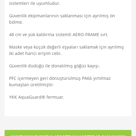
sistemleri ile uyumludur.
Güvenlik ekipmanlarının saklanması için ayrılmış ön
bölme.
48 cm ve yük kaldırma sistemli AERO-FRAME sırt.
Maske veya küçük değerli eşyaları saklamak için ayrılmış
iki adet harici erişim cebi.
Güvenlik düdüğü ile donatılmış göğüs kayışı.
PFC içermeyen geri dönüştürülmüş PA66 yırtılmaz
kumaştan üretilmiştir.
YKK AquaGuard® fermuar.
Bu ürünün fiyat bilgisi, resim, ürün açıklamalarında ve diğer
konularda yetersiz gördüğünüz noktaları öneri formunu
Bu ürüne ilk yorumu siz yapın!
kullanarak tarafımıza iletebilirsiniz.