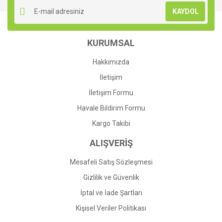
Ürün resmi kalitesiz, bozuk veya görüntülenemiyor.
KAYDOL
Ürün açıklamasında eksik bilgiler bulunuyor.
Ürün bilgilerinde hatalar bulunuyor.
KURUMSAL
Ürün fiyatı diğer sitelerden daha pahalı.
Bu ürüne benzer farklı alternatifler olmalı.
Hakkımızda
İletişim
İletişim Formu
Havale Bildirim Formu
Gönder
Kargo Takibi
ALIŞVERİŞ
Mesafeli Satış Sözleşmesi
Gizlilik ve Güvenlik
İptal ve İade Şartları
Kişisel Veriler Politikası