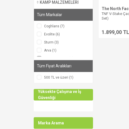
KAMP MALZEMELERİ
The North Fac
TNF V-Stake Çadır
Tüm Markalar
Set)
Coghlans (7)
1.899,00 T
Evolite (6)
Sturm (3)
Arva (1)
The North Face (1)
Tüm Fiyat Aralıkları
500 TL ve üzeri (1)
Yüksekte Çalışma ve İş
Güvenliği
Marka Arama