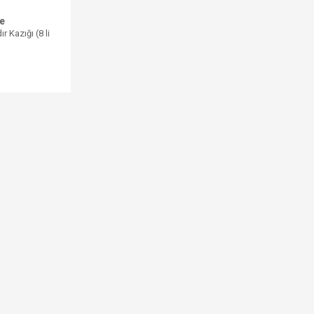
e
 Kazığı (8 li
L