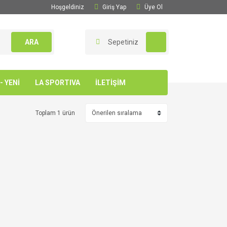
Hoşgeldiniz
Giriş Yap
Üye Ol
ARA
Sepetiniz
 YENİ
LA SPORTIVA
İLETİŞİM
Toplam 1 ürün