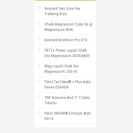
Bestard Teix Gore-Tex
Trekking Botu
Chalk Magnesium Cube 56 gr
Magnezyum Blok
Bestard Breithorn Pro GTX
PETZL Power Liquid Chalk
Sıvı Magnezyum S035AA00
Mag Liquid Chalk Sıvı
Magnezyum 250 ml
Petzl TacTikka® + Plus Kafa
Feneri E089EA
TNF Wawona Bed 2° C Uyku
Tulumu
Petzl GRIGRI® Emniyet Aleti
D014