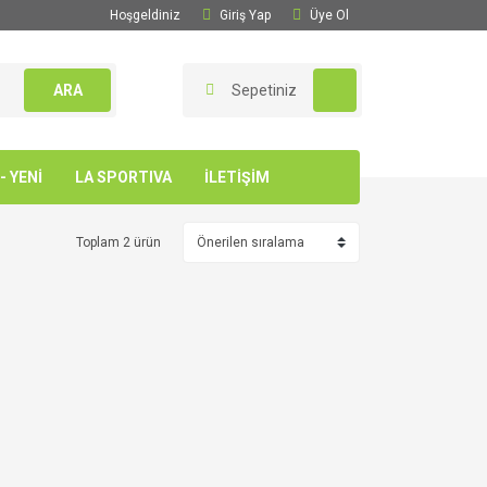
Hoşgeldiniz
Giriş Yap
Üye Ol
ARA
Sepetiniz
 YENİ
LA SPORTIVA
İLETİŞİM
Toplam 2 ürün