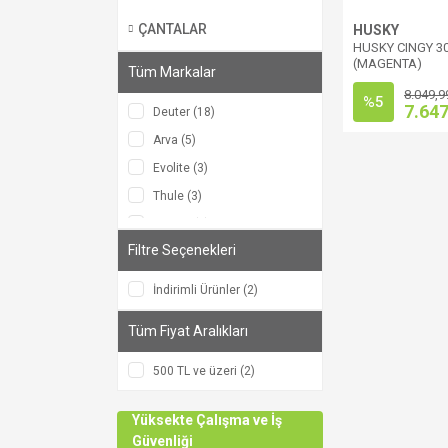
ÇANTALAR
HUSKY
HUSKY CINGY 30
(MAGENTA)
Tüm Markalar
8.049,9
%5
7.647
Deuter (18)
Arva (5)
Evolite (3)
Thule (3)
Ferrino (2)
Filtre Seçenekleri
Husky (2)
HUSKY (2)
İndirimli Ürünler (2)
PİNGUİN (2)
Tüm Fiyat Aralıkları
Edelrid (1)
Petzl (1)
500 TL ve üzeri (2)
Yüksekte Çalışma ve İş
Güvenliği