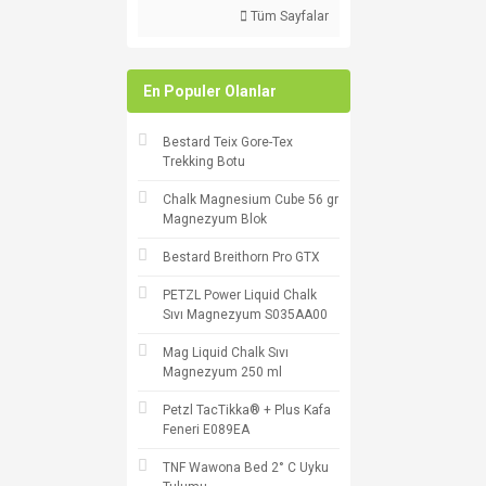
Tüm Sayfalar
En Populer Olanlar
Bestard Teix Gore-Tex
Trekking Botu
Chalk Magnesium Cube 56 gr
Magnezyum Blok
Bestard Breithorn Pro GTX
PETZL Power Liquid Chalk
Sıvı Magnezyum S035AA00
Mag Liquid Chalk Sıvı
Magnezyum 250 ml
Petzl TacTikka® + Plus Kafa
Feneri E089EA
TNF Wawona Bed 2° C Uyku