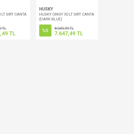
HUSKY
 LT SIRT CANTA
HUSKY CINGY 30 LT SIRT CANTA
(DARK BLUE)
9 TL
8.049,99 TL
%5
,49 TL
7.647,49 TL